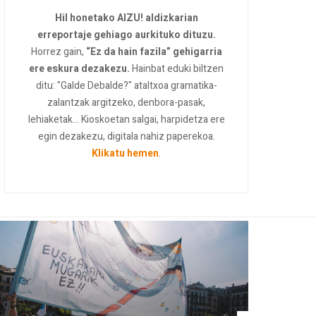
Hil honetako AIZU! aldizkarian
erreportaje gehiago aurkituko dituzu.
Horrez gain,
“Ez da hain fazila” gehigarria
ere eskura dezakezu.
Hainbat eduki biltzen
ditu: "Galde Debalde?" ataltxoa gramatika-
zalantzak argitzeko, denbora-pasak,
lehiaketak... Kioskoetan salgai, harpidetza ere
egin dezakezu, digitala nahiz paperekoa.
Klikatu hemen
.