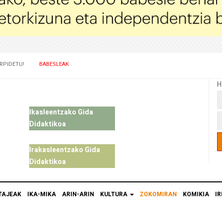
RPIDETU!
BABESLEAK
H
Ikasleentzako Gida
Didaktikoa
Irakasleentzako Gida
Didaktikoa
TAJEAK
IKA-MIKA
ARIN-ARIN
KULTURA
ZOKOMIRAN
KOMIKIA
IR