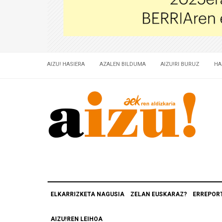
AIZU! HASIERA
AZALEN BILDUMA
AIZU!RI BURUZ
HA
ELKARRIZKETA NAGUSIA
ZELAN EUSKARAZ?
ERREPOR
AIZU!REN LEIHOA