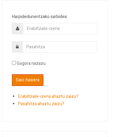
Harpidedunentzako sarbidea:
Gogora nazazu
Erabiltzaile-izena ahaztu zaizu?
Pasahitza ahaztu zaizu?