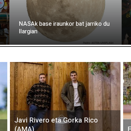
NASAk base iraunkor bat jarriko du
Ilargian
Javi Rivero eta Gorka Rico
(AMA)
E