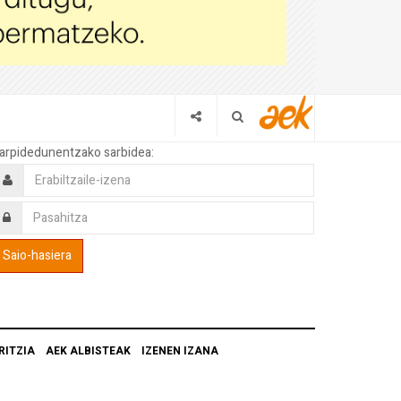
arpidedunentzako sarbidea:
RITZIA
AEK ALBISTEAK
IZENEN IZANA