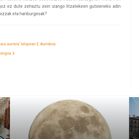
ngoz ez dute zehaztu zein izango litzatekeen gutxieneko adin
e pizzak eta hanburgesak?
ara aurrera’ lelopean
Aurrekoa
rengoa