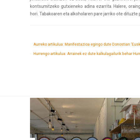
kontsumitzeko gutxieneko adina ezarrita. Halere, orai
hori. Tabakoaren eta alkoholaren pare jarriko ote dituzt
Aurreko artikulua: Manifestazioa egingo dute Donostian ‘Eusk
Hurrengo artikulua: Arrainek ez dute kalkulagailurik behar
Hur