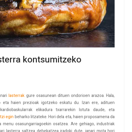
asterra kontsumitzeko
anari
lasterrak
gure osasunean dituen ondorioen arazoa. Hala,
 eta haien prezioak igotzeko eskatu du. Izan ere, adituen
ardiobaskularrak elikadura txarrarekin lotuta daude, eta
tzi egin
beharko litzateke. Hori dela eta, haien proposamena da
za menu osasungarriagoekin osatzea. Are gehiago, industriak
ri lasterra saltzea debekatzea iradoki dute, janari mota hori