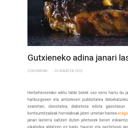
Gutxieneko adina janari l
ZOKOMIRAN
05 MAIATZA 2022
Herbehereetako aditu talde batek oso serio hartu du j
hanburgesen eta antzekoen publizitatea debekatzeko
esanetan, obesitatea, diabetesa edota gaixotasun k
kontsumitzaileak horrelakoak jaten umetan hastea
erago
janari lasterra saltzen duten jatetxeek beren eskaint
jokabidea aldatzen ez badu, haurrei eta gaztetxoei jana