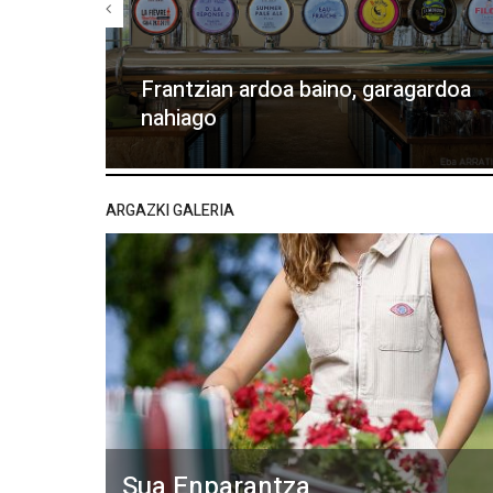
Frantzian ardoa baino, garagardoa
nahiago
ARGAZKI GALERIA
Sua Enparantza