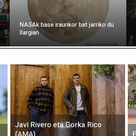
NASAk base iraunkor bat jarriko du
Ilargian
Javi Rivero eta Gorka Rico
(AMA)
E