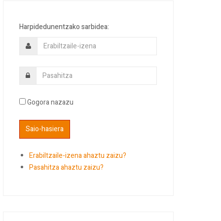
Harpidedunentzako sarbidea:
Gogora nazazu
Erabiltzaile-izena ahaztu zaizu?
Pasahitza ahaztu zaizu?