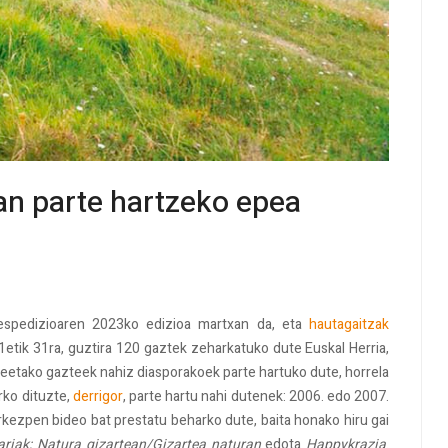
an parte hartzeko epea
espedizioaren 2023ko edizioa martxan da, eta
hautagaitzak
etik 31ra, guztira 120 gaztek zeharkatuko dute Euskal Herria,
deetako gazteek nahiz diasporakoek parte hartuko dute, horrela
rko dituzte,
derrigor
, parte hartu nahi dutenek: 2006. edo 2007.
aurkezpen bideo bat prestatu beharko dute, baita honako hiru gai
ariak; Natura gizartean/Gizartea naturan
edota
Happykrazia
.