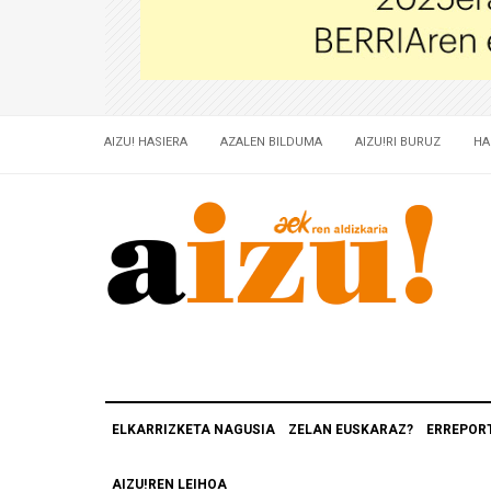
AIZU! HASIERA
AZALEN BILDUMA
AIZU!RI BURUZ
HA
ELKARRIZKETA NAGUSIA
ZELAN EUSKARAZ?
ERREPOR
AIZU!REN LEIHOA