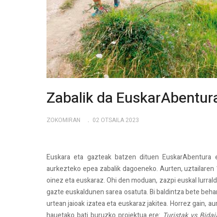
Zabalik da EuskarAbentur
ZOKOMIRAN
02 OTSAILA 2023
Euskara eta gazteak batzen dituen EuskarAbentura 
aurkezteko epea zabalik dagoeneko. Aurten, uztailaren 1
oinez eta euskaraz. Ohi den moduan, zazpi euskal lurral
gazte euskaldunen sarea osatuta. Bi baldintza bete beha
urtean jaioak izatea eta euskaraz jakitea. Horrez gain, 
hauetako bati buruzko proiektua ere:
Turistak vs Bidai