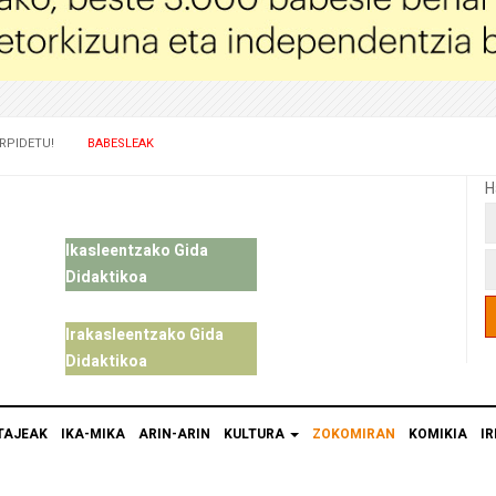
RPIDETU!
BABESLEAK
H
Ikasleentzako Gida
Didaktikoa
Irakasleentzako Gida
Didaktikoa
TAJEAK
IKA-MIKA
ARIN-ARIN
KULTURA
ZOKOMIRAN
KOMIKIA
IR