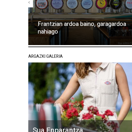
Frantzian ardoa baino, garagardoa
nahiago
ARGAZKI GALERIA
Sua Enparantza