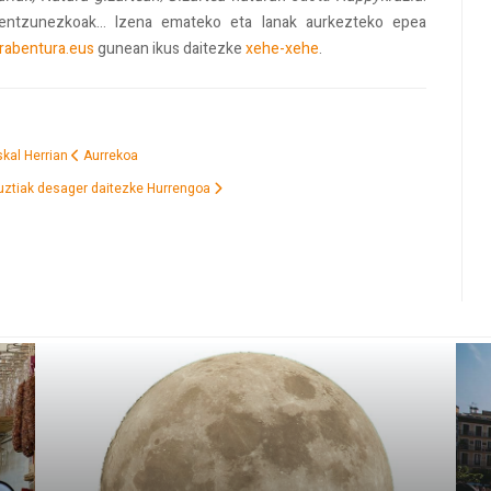
-entzunezkoak... Izena emateko eta lanak aurkezteko epea
rabentura.eus
gunean ikus daitezke
xehe-xehe
.
skal Herrian
Aurrekoa
uztiak desager daitezke
Hurrengoa