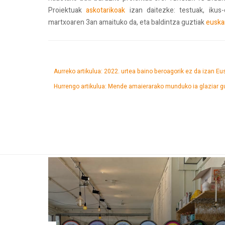
Proiektuak
askotarikoak
izan daitezke: testuak, ikus
martxoaren 3an amaituko da, eta baldintza guztiak
euska
Aurreko artikulua: 2022. urtea baino beroagorik ez da izan Eu
Hurrengo artikulua: Mende amaierarako munduko ia glaziar g