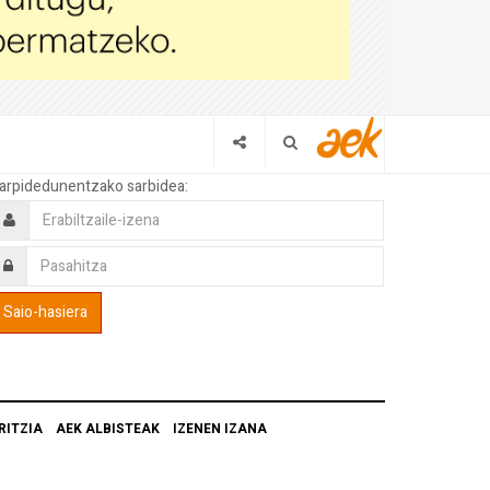
arpidedunentzako sarbidea:
RITZIA
AEK ALBISTEAK
IZENEN IZANA