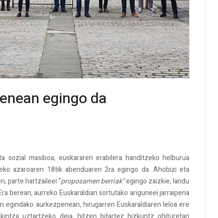
enean egingo da
eta sozial masiboa, euskararen erabilera handitzeko helburua
teko azaroaren 18tik abenduaren 2ra egingo da. Ahobizi eta
, parte hartzaileei “
proposamen berriak”
egingo zaizkie, landu
 Era berean, aurreko Euskaraldian sortutako ariguneei jarraipena
 egindako aurkezpenean, hirugarren Euskaraldiaren leloa ere
ekintza uztartzeko deia, hitzen bitartez hizkuntz ohituretan