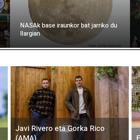
NASAk base iraunkor bat jarriko du
Ilargian
Javi Rivero eta Gorka Rico
(AMA)
E