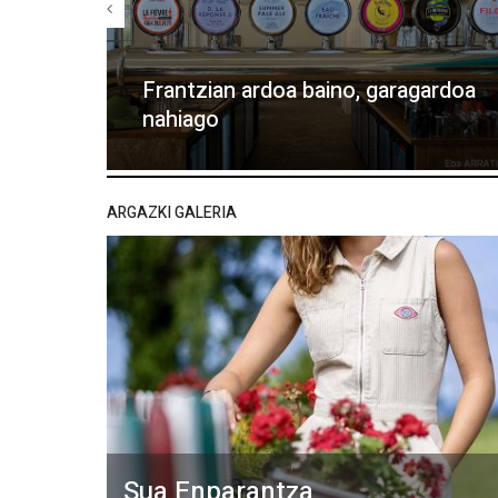
Frantzian ardoa baino, garagardoa
nahiago
ARGAZKI GALERIA
Sua Enparantza