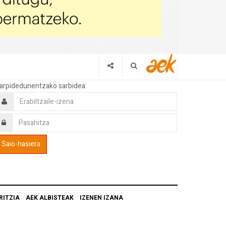
arpidedunentzako sarbidea:
RITZIA
AEK ALBISTEAK
IZENEN IZANA