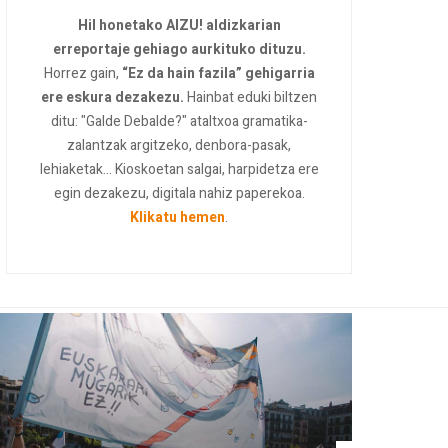
Hil honetako AIZU! aldizkarian
erreportaje gehiago aurkituko dituzu.
Horrez gain,
“Ez da hain fazila” gehigarria
ere eskura dezakezu.
Hainbat eduki biltzen
ditu: "Galde Debalde?" ataltxoa gramatika-
zalantzak argitzeko, denbora-pasak,
lehiaketak... Kioskoetan salgai, harpidetza ere
egin dezakezu, digitala nahiz paperekoa.
Klikatu hemen
.