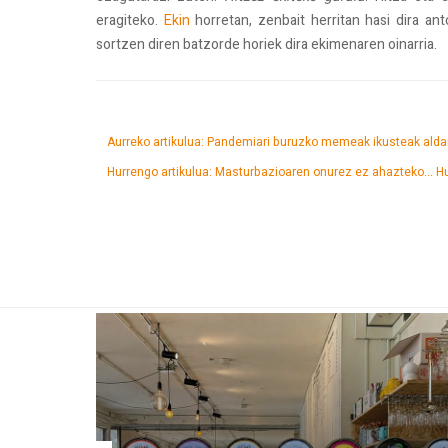
eragiteko.
Ekin
horretan, zenbait herritan hasi dira ant
sortzen diren batzorde horiek dira ekimenaren oinarria.
Aurreko artikulua: Pandemiari buruzko memeak ikusteak ald
Hurrengo artikulua: Masturbazioaren onurez ez ahazteko...
H