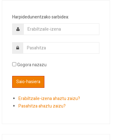
Harpidedunentzako sarbidea:
Gogora nazazu
Erabiltzaile-izena ahaztu zaizu?
Pasahitza ahaztu zaizu?