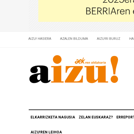
AIZU! HASIERA
AZALEN BILDUMA
AIZU!RI BURUZ
HA
ELKARRIZKETA NAGUSIA
ZELAN EUSKARAZ?
ERREPOR
AIZU!REN LEIHOA