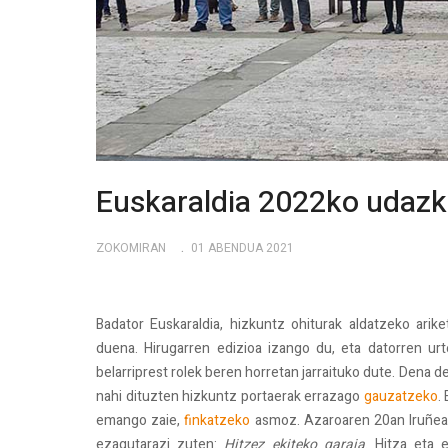
Euskaraldia 2022ko udazk
ZOKOMIRAN
01 ABENDUA 2021
Badator Euskaraldia, hizkuntz ohiturak aldatzeko arik
duena. Hirugarren edizioa izango du, eta datorren ur
belarriprest rolek beren horretan jarraituko dute. Dena den
nahi dituzten hizkuntz portaerak errazago
gauzatzeko
.
emango zaie,
finkatzeko
asmoz. Azaroaren 20an Iruñean
ezagutarazi zuten:
Hitzez ekiteko garaia
. Hitza eta 