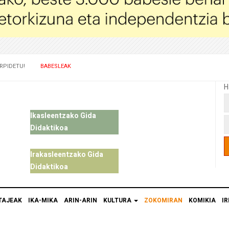
RPIDETU!
BABESLEAK
H
Ikasleentzako Gida
Didaktikoa
Irakasleentzako Gida
Didaktikoa
TAJEAK
IKA-MIKA
ARIN-ARIN
KULTURA
ZOKOMIRAN
KOMIKIA
IR