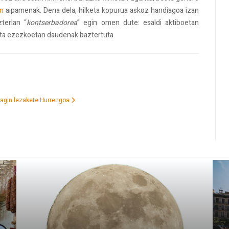
en
aipamenak. Dena dela, hilketa kopurua askoz handiagoa izan
terlan “
kontserbadorea
” egin omen dute: esaldi aktiboetan
 eta ezezkoetan daudenak baztertuta.
ragin lezakete
Hurrengoa