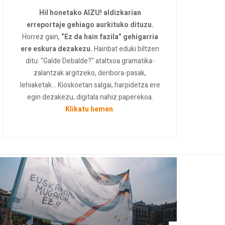
Hil honetako AIZU! aldizkarian
erreportaje gehiago aurkituko dituzu.
Horrez gain,
“Ez da hain fazila” gehigarria
ere eskura dezakezu.
Hainbat eduki biltzen
ditu: "Galde Debalde?" ataltxoa gramatika-
zalantzak argitzeko, denbora-pasak,
lehiaketak... Kioskoetan salgai, harpidetza ere
egin dezakezu, digitala nahiz paperekoa.
Klikatu hemen
.