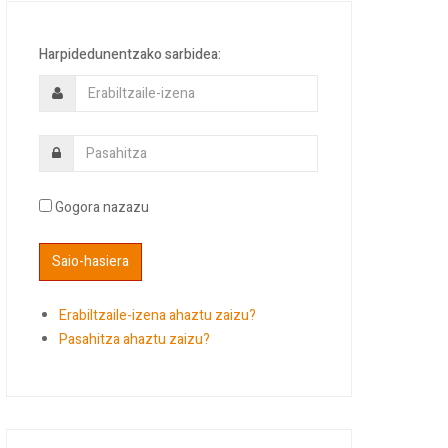
Harpidedunentzako sarbidea:
Gogora nazazu
Erabiltzaile-izena ahaztu zaizu?
Pasahitza ahaztu zaizu?