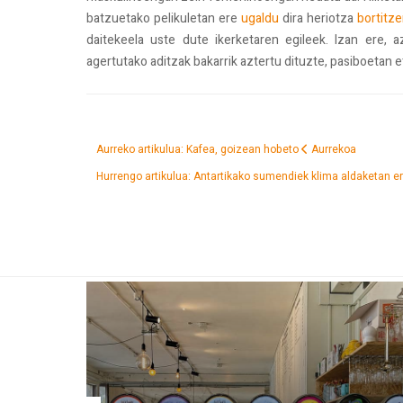
batzuetako pelikuletan ere
ugaldu
dira heriotza
bortitz
daitekeela uste dute ikerketaren egileek. Izan ere, az
agertutako aditzak bakarrik aztertu dituzte, pasiboetan
Aurreko artikulua: Kafea, goizean hobeto
Aurrekoa
Hurrengo artikulua: Antartikako sumendiek klima aldaketan e