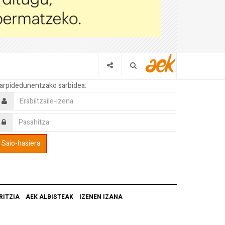
arpidedunentzako sarbidea:
RITZIA
AEK ALBISTEAK
IZENEN IZANA