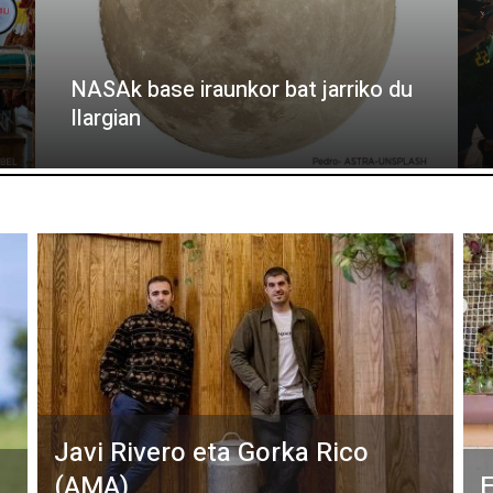
NASAk base iraunkor bat jarriko du
Ilargian
Javi Rivero eta Gorka Rico
(AMA)
E