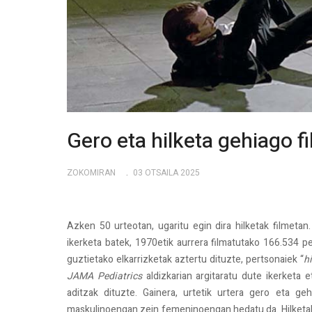
Gero eta hilketa gehiago f
ZOKOMIRAN
03 OTSAILA 2025
Azken 50 urteotan, ugaritu egin dira hilketak filmetan
ikerketa batek, 1970etik aurrera filmatutako 166.534 pel
guztietako elkarrizketak aztertu dituzte, pertsonaiek “
hi
JAMA Pediatrics
aldizkarian argitaratu dute ikerketa 
aditzak dituzte. Gainera, urtetik urtera gero eta geh
maskulinoengan zein femeninoengan hedatu da. Hilketak e