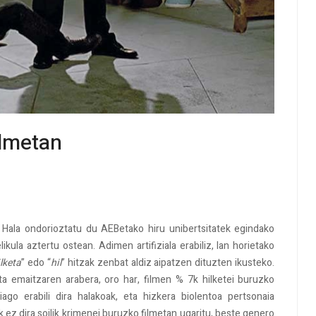
ilmetan
. Hala ondorioztatu du AEBetako hiru unibertsitatek egindako
ikula aztertu ostean. Adimen artifiziala erabiliz, lan horietako
lketa
” edo “
hil
” hitzak zenbat aldiz aipatzen dituzten ikusteko.
eta emaitzaren arabera, oro har, filmen % 7k hilketei buruzko
iago erabili dira halakoak, eta hizkera biolentoa pertsonaia
z dira soilik krimenei buruzko filmetan ugaritu, beste genero