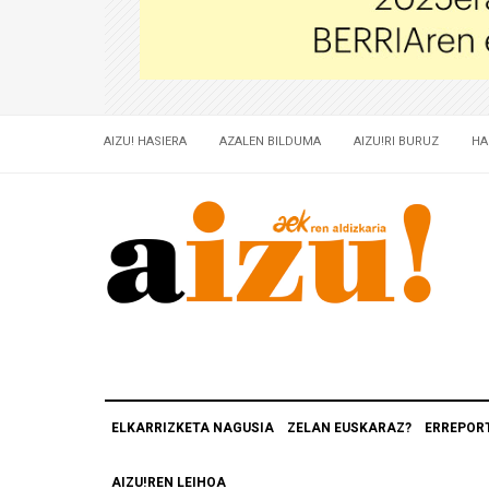
AIZU! HASIERA
AZALEN BILDUMA
AIZU!RI BURUZ
HA
ELKARRIZKETA NAGUSIA
ZELAN EUSKARAZ?
ERREPOR
AIZU!REN LEIHOA