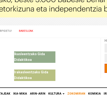
RPIDETU!
BABESLEAK
H
Ikasleentzako Gida
Didaktikoa
Irakasleentzako Gida
Didaktikoa
TAJEAK
IKA-MIKA
ARIN-ARIN
KULTURA
ZOKOMIRAN
KOMIKIA
IR