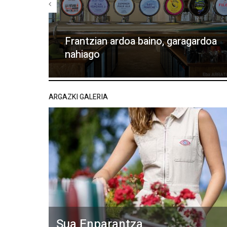
Frantzian ardoa baino, garagardoa
nahiago
ARGAZKI GALERIA
Sua Enparantza