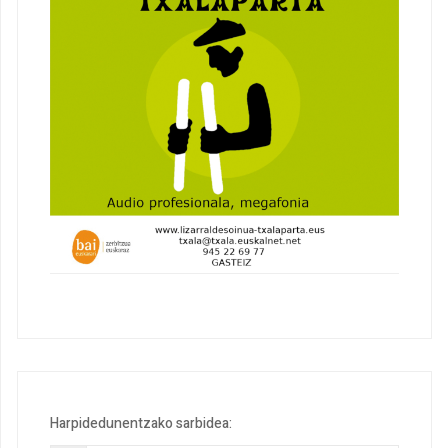
Harpidedunentzako sarbidea: