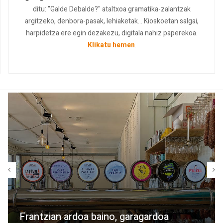
ditu: "Galde Debalde?" ataltxoa gramatika-zalantzak
argitzeko, denbora-pasak, lehiaketak... Kioskoetan salgai,
harpidetza ere egin dezakezu, digitala nahiz paperekoa.
Klikatu hemen
.
Frantzian ardoa baino, garagardoa