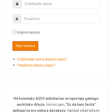
Gogora nazazu
Erabiltzaile-izena ahaztu zaizu?
Pasahitza ahaztu zaizu?
Hil honetako AIZU! aldizkarian erreportaje gehiago
aurkituko dituzu.
Horrez gain,
“Ez da hain fazila”
gehigarria ere eskura dezakezu.
Hainbat eduki biltzen