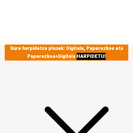
Gure harpidetza planak: Digitala, Paperezkoa eta
Paperezkoa+Digitala
HARPIDETU!