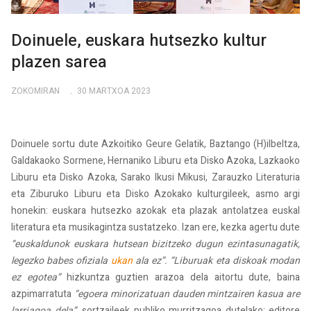
Doinuele, euskara hutsezko kultur
plazen sarea
ZOKOMIRAN
30 MARTXOA 2023
Doinuele sortu dute Azkoitiko Geure Gelatik, Baztango (H)ilbeltza,
Galdakaoko Sormene, Hernaniko Liburu eta Disko Azoka, Lazkaoko
Liburu eta Disko Azoka, Sarako Ikusi Mikusi, Zarauzko Literaturia
eta Ziburuko Liburu eta Disko Azokako kulturgileek, asmo argi
honekin: euskara hutsezko azokak eta plazak antolatzea euskal
literatura eta musikagintza sustatzeko. Izan ere, kezka agertu dute
“euskaldunok euskara hutsean bizitzeko dugun ezintasunagatik,
legezko babes ofiziala
ukan
ala ez”. “Liburuak eta diskoak modan
ez egotea”
hizkuntza guztien arazoa dela aitortu dute, baina
azpimarratuta
“egoera minorizatuan dauden mintzairen kasua are
larriagoa dela”,
sortzaileek publiko murritzagoa dutelako; editore