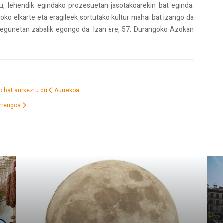
du, lehendik egindako prozesuetan jasotakoarekin bat eginda.
goko elkarte eta eragileek sortutako kultur mahai bat izango da
 egunetan zabalik egongo da. Izan ere, 57. Durangoko Azokan
lo bat aurkeztu du
Aurrekoa
rrengoa