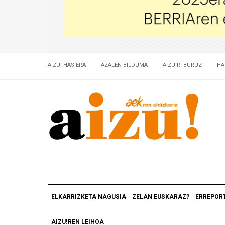
AIZU! HASIERA
AZALEN BILDUMA
AIZU!RI BURUZ
HA
ELKARRIZKETA NAGUSIA
ZELAN EUSKARAZ?
ERREPOR
AIZU!REN LEIHOA