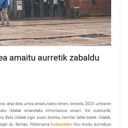
a amaitu aurretik zabaldu
na: ahal dela, urtea amaitu baino lehen; bestela, 2023. urtearen
ko Udalak emandako informazioa oinarri. Itxi zutenetik,
. Bata Udalak egin zuen; bestea, herritar talde batek. Udalak,
 egin du. Bertan, Plateruena
kudeatzeko
hiru eredu aurreikusi