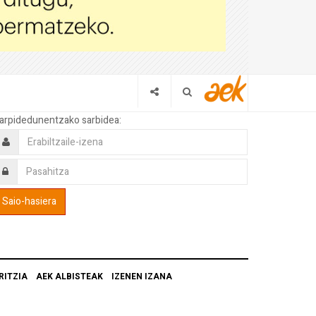
arpidedunentzako sarbidea:
RITZIA
AEK ALBISTEAK
IZENEN IZANA