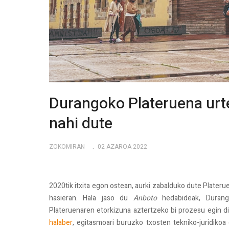
Durangoko Plateruena urte
nahi dute
ZOKOMIRAN
02 AZAROA 2022
2020tik itxita egon ostean, aurki zabalduko dute Platerue
hasieran. Hala jaso du
Anboto
hedabideak, Durango
Plateruenaren etorkizuna aztertzeko bi prozesu egin dira
halaber
, egitasmoari buruzko txosten tekniko-juridikoa