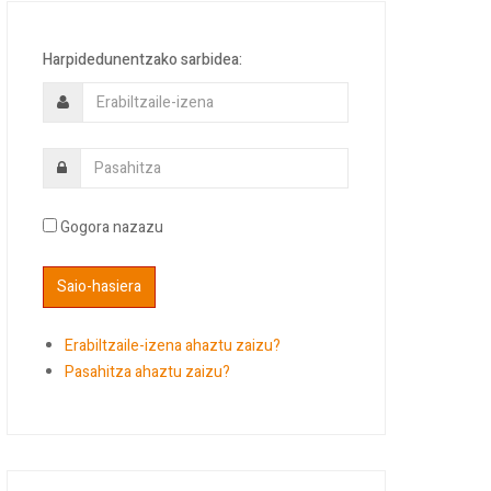
Harpidedunentzako sarbidea:
Gogora nazazu
Erabiltzaile-izena ahaztu zaizu?
Pasahitza ahaztu zaizu?