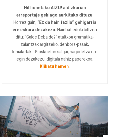
Hil honetako AIZU! aldizkarian
erreportaje gehiago aurkituko dituzu.
Horrez gain,
“Ez da hain fazila” gehigarria
ere eskura dezakezu.
Hainbat eduki biltzen
ditu: "Galde Debalde?" ataltxoa gramatika-
zalantzak argitzeko, denbora-pasak,
lehiaketak... Kioskoetan salgai, harpidetza ere
egin dezakezu, digitala nahiz paperekoa.
Klikatu hemen
.