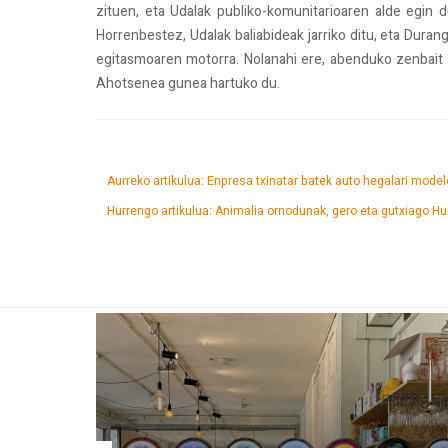
zituen, eta Udalak publiko-komunitarioaren alde egin 
Horrenbestez, Udalak baliabideak jarriko ditu, eta Duran
egitasmoaren motorra. Nolanahi ere, abenduko zenbait
Ahotsenea gunea hartuko du.
Aurreko artikulua: Enpresa txinatar batek auto hegalari mode
Hurrengo artikulua: Animalia ornodunak, gero eta gutxiago
Hu