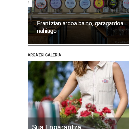
Frantzian ardoa baino, garagardoa
nahiago
ARGAZKI GALERIA
Sua Enparantza