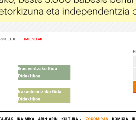
RPIDETU!
BABESLEAK
H
Ikasleentzako Gida
Didaktikoa
Irakasleentzako Gida
Didaktikoa
TAJEAK
IKA-MIKA
ARIN-ARIN
KULTURA
ZOKOMIRAN
KOMIKIA
IR