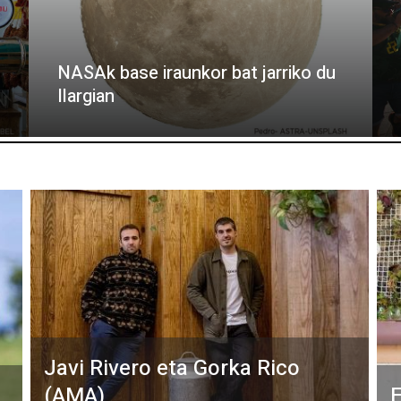
NASAk base iraunkor bat jarriko du
Ilargian
Javi Rivero eta Gorka Rico
(AMA)
E