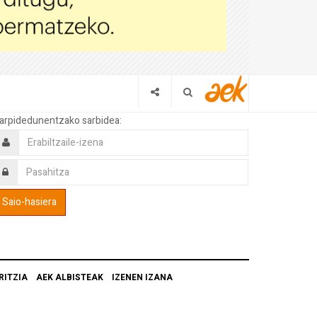
arpidedunentzako sarbidea:
RITZIA
AEK ALBISTEAK
IZENEN IZANA