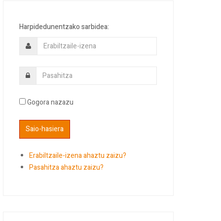
Harpidedunentzako sarbidea:
Gogora nazazu
Erabiltzaile-izena ahaztu zaizu?
Pasahitza ahaztu zaizu?