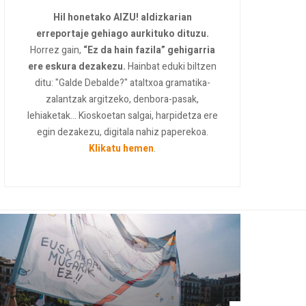
Hil honetako AIZU! aldizkarian
erreportaje gehiago aurkituko dituzu.
Horrez gain,
“Ez da hain fazila” gehigarria
ere eskura dezakezu.
Hainbat eduki biltzen
ditu: "Galde Debalde?" ataltxoa gramatika-
zalantzak argitzeko, denbora-pasak,
lehiaketak... Kioskoetan salgai, harpidetza ere
egin dezakezu, digitala nahiz paperekoa.
Klikatu hemen
.