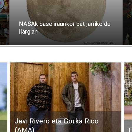
NASAk base iraunkor bat jarriko du
Ilargian
Javi Rivero eta Gorka Rico
(AMA)
E