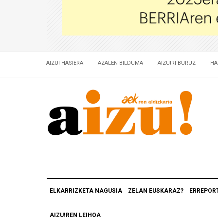
AIZU! HASIERA
AZALEN BILDUMA
AIZU!RI BURUZ
HA
ELKARRIZKETA NAGUSIA
ZELAN EUSKARAZ?
ERREPOR
AIZU!REN LEIHOA