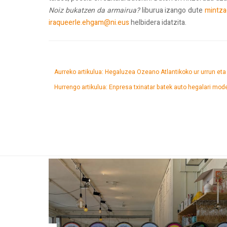
Noiz bukatzen da armairua?
liburua izango dute
mintza
iraqueerle.ehgam@ni.eus
helbidera idatzita.
Aurreko artikulua: Hegaluzea Ozeano Atlantikoko ur urrun et
Hurrengo artikulua: Enpresa txinatar batek auto hegalari mod