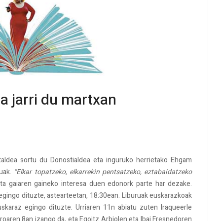
 jarri du martxan
 taldea sortu du Donostialdea eta inguruko herrietako Ehgam
uak.
“Elkar topatzeko, elkarrekin pentsatzeko, eztabaidatzeko
ta gaiaren gaineko interesa duen edonork parte har dezake.
egingo dituzte, astearteetan, 18:30ean. Liburuak euskarazkoak
skaraz egingo dituzte. Urriaren 11n abiatu zuten Iraqueerle
zaroaren 8an izango da, eta Egoitz Arbiolen eta Ibai Fresnedoren