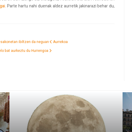
gai
. Parte hartu nahi duenak aldez aurretik jakinarazi behar du,
a sakonetan ibiltzen da neguan
Aurrekoa
elo bat aurkeztu du
Hurrengoa