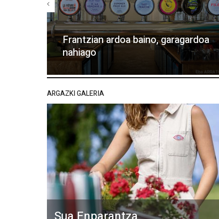
Frantzian ardoa baino, garagardoa
nahiago
ARGAZKI GALERIA
Sua Enparantza