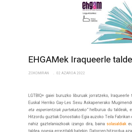
EHGAMek Iraqueerle taldea
ZOKOMIRAN
02 AZAROA 2022
LGTBIQ+ gaiei buruzko liburuak jorratzeko, Iraqueerle
Euskal Herriko Gay-Les Sexu Askapenerako Mugimend
eta esperientziak partekatzeko”
helburua du taldeak, e
Hitzordu guztiak Donostiako Egia auzoko Teila Fabrikan 
nahiz gaztelaniazkoak izango dira, baina
solasaldiak
eu
taldea, poesia errezitaldi batekin. Datorren hitzordua a