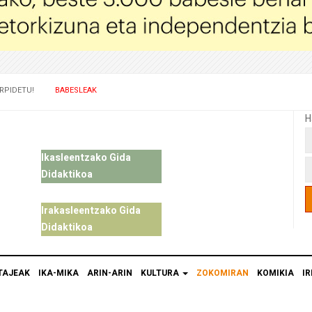
RPIDETU!
BABESLEAK
H
Ikasleentzako Gida
Didaktikoa
Irakasleentzako Gida
Didaktikoa
TAJEAK
IKA-MIKA
ARIN-ARIN
KULTURA
ZOKOMIRAN
KOMIKIA
IR