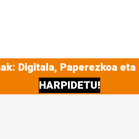
ak: Digitala, Paperezkoa eta
HARPIDETU!