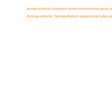
Aurreko artikulua: Euskararen aldeko manifestazioa egingo 
Hurrengo artikulua: ‘Sastraka/Maleza’ egitasmoaren azken g