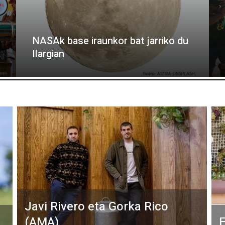
NASAk base iraunkor bat jarriko du
Ilargian
Javi Rivero eta Gorka Rico
(AMA)
E