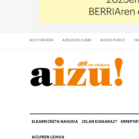
AIZU! HASIERA
AZALEN BILDUMA
AIZU!RI BURUZ
HA
ELKARRIZKETA NAGUSIA
ZELAN EUSKARAZ?
ERREPOR
AIZU!REN LEIHOA