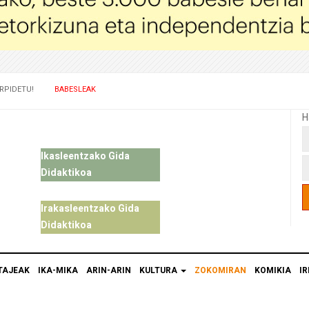
RPIDETU!
BABESLEAK
H
Ikasleentzako Gida
Didaktikoa
Irakasleentzako Gida
Didaktikoa
TAJEAK
IKA-MIKA
ARIN-ARIN
KULTURA
ZOKOMIRAN
KOMIKIA
IR