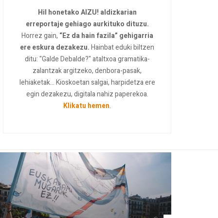
Hil honetako AIZU! aldizkarian
erreportaje gehiago aurkituko dituzu.
Horrez gain,
“Ez da hain fazila” gehigarria
ere eskura dezakezu.
Hainbat eduki biltzen
ditu: "Galde Debalde?" ataltxoa gramatika-
zalantzak argitzeko, denbora-pasak,
lehiaketak... Kioskoetan salgai, harpidetza ere
egin dezakezu, digitala nahiz paperekoa.
Klikatu hemen
.