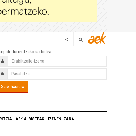
arpidedunentzako sarbidea:
RITZIA
AEK ALBISTEAK
IZENEN IZANA