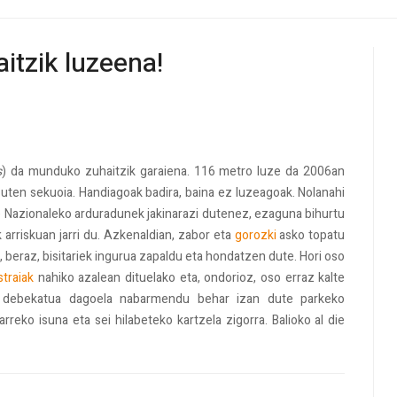
itzik luzeena!
s
) da munduko zuhaitzik garaiena. 116 metro luze da 2006an
uten sekuoia. Handiagoak badira, baina ez luzeagoak. Nolanahi
ke Nazionaleko arduradunek jakinarazi dutenez, ezaguna bihurtu
ek arriskuan jarri du. Azkenaldian, zabor eta
gorozki
asko topatu
, beraz, bisitariek ingurua zapaldu eta hondatzen dute. Hori oso
straiak
nahiko azalean dituelako eta, ondorioz, oso erraz kalte
ea debekatua dagoela nabarmendu behar izan dute parkeko
rreko isuna eta sei hilabeteko kartzela zigorra. Balioko al die