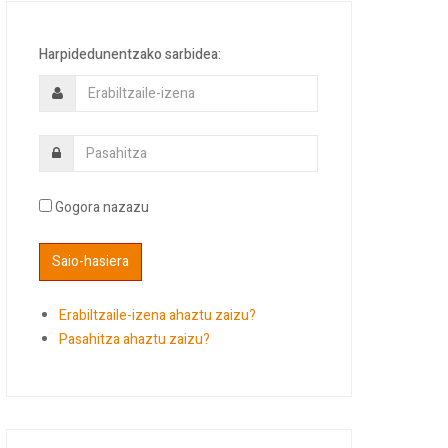
Harpidedunentzako sarbidea:
Gogora nazazu
Erabiltzaile-izena ahaztu zaizu?
Pasahitza ahaztu zaizu?