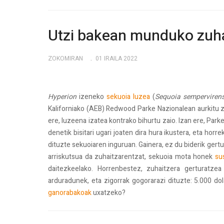
Utzi bakean munduko zuha
ZOKOMIRAN
01 IRAILA 2022
Hyperion
izeneko
sekuoia luzea
(
Sequoia semperviren
Kaliforniako (AEB) Redwood Parke Nazionalean aurkitu z
ere, luzeena izatea kontrako bihurtu zaio. Izan ere, Par
denetik bisitari ugari joaten dira hura ikustera, eta horr
dituzte sekuoiaren inguruan. Gainera, ez du biderik gertu
arriskutsua da zuhaitzarentzat, sekuoia mota honek
su
daitezkeelako. Horrenbestez, zuhaitzera gerturatz
arduradunek, eta zigorrak gogorarazi dituzte: 5.000 dola
ganorabakoak
uxatzeko?