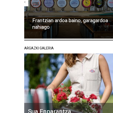
Frantzian ardoa baino, garagardoa
nahiago
ARGAZKI GALERIA
Sua Enparantza