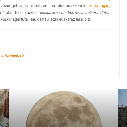
lizazio gehiago ere antzematen dira udazkeneko
zerumugan
,
en 4rako. Hain zuzen,
“euskararen biziberritzea helburu duten
 kezka”
agertuta. Hau da hau, ezin euskaraz lasai bizi!
rria
Hurrengoa