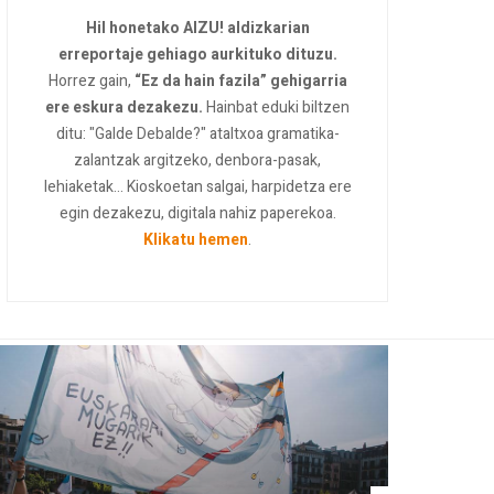
Hil honetako AIZU! aldizkarian
erreportaje gehiago aurkituko dituzu.
Horrez gain,
“Ez da hain fazila” gehigarria
ere eskura dezakezu.
Hainbat eduki biltzen
ditu: "Galde Debalde?" ataltxoa gramatika-
zalantzak argitzeko, denbora-pasak,
lehiaketak... Kioskoetan salgai, harpidetza ere
egin dezakezu, digitala nahiz paperekoa.
Klikatu hemen
.