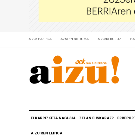
AIZU! HASIERA
AZALEN BILDUMA
AIZU!RI BURUZ
HA
ELKARRIZKETA NAGUSIA
ZELAN EUSKARAZ?
ERREPOR
AIZU!REN LEIHOA