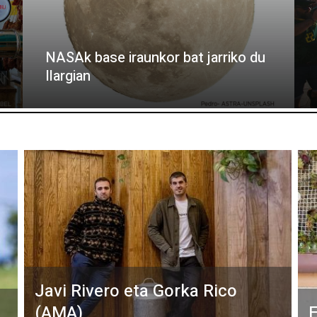
NASAk base iraunkor bat jarriko du
Ilargian
Javi Rivero eta Gorka Rico
(AMA)
E