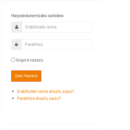
Harpidedunentzako sarbidea:
Gogora nazazu
Erabiltzaile-izena ahaztu zaizu?
Pasahitza ahaztu zaizu?