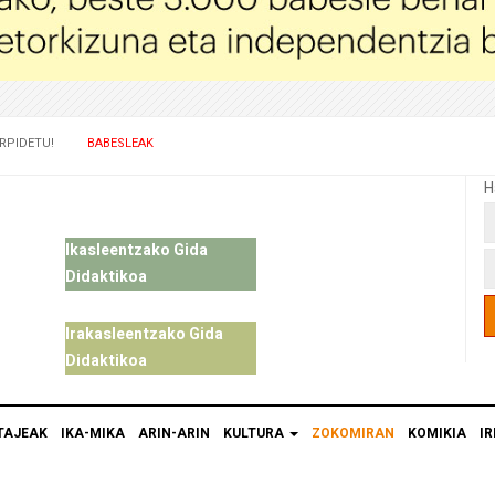
RPIDETU!
BABESLEAK
H
Ikasleentzako Gida
Didaktikoa
Irakasleentzako Gida
Didaktikoa
TAJEAK
IKA-MIKA
ARIN-ARIN
KULTURA
ZOKOMIRAN
KOMIKIA
IR