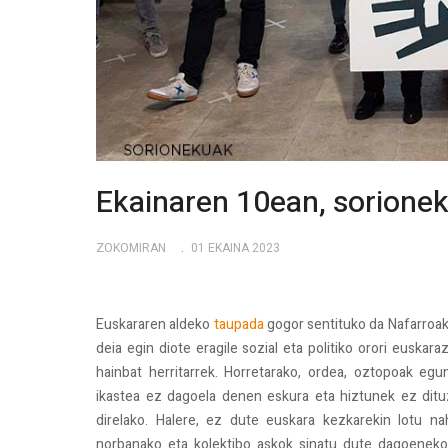
Ekainaren 10ean, sorionek
ZOKOMIRAN
01 EKAINA 2023
Euskararen aldeko
taupada
gogor sentituko da Nafarroako
deia egin diote eragile sozial eta politiko orori euskara
hainbat herritarrek. Horretarako, ordea, oztopoak egu
ikastea ez dagoela denen eskura eta hiztunek ez ditu
direlako. Halere, ez dute euskara kezkarekin lotu na
norbanako eta kolektibo askok sinatu dute dagoeneko,