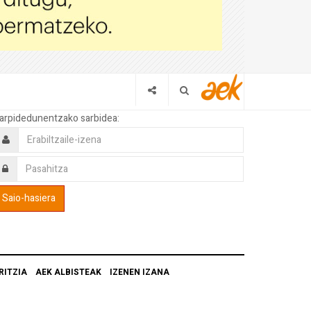
arpidedunentzako sarbidea:
RITZIA
AEK ALBISTEAK
IZENEN IZANA