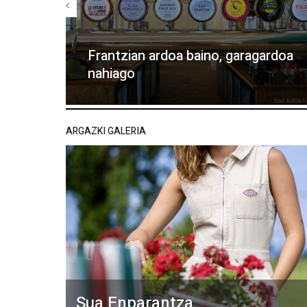
Frantzian ardoa baino, garagardoa
nahiago
ARGAZKI GALERIA
Sua Enparantza