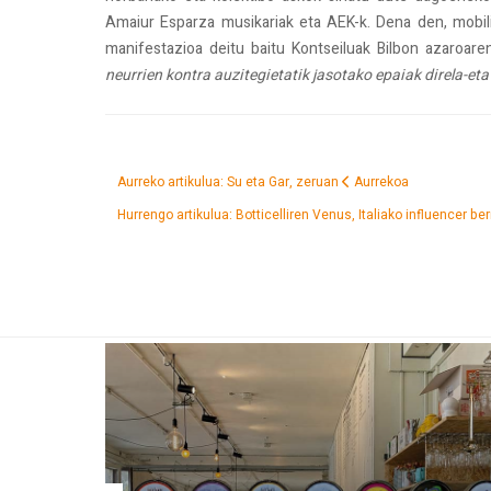
Amaiur Esparza musikariak eta AEK-k. Dena den, mobi
manifestazioa deitu baitu Kontseiluak Bilbon azaroar
neurrien kontra auzitegietatik jasotako epaiak direla-eta
Aurreko artikulua: Su eta Gar, zeruan
Aurrekoa
Hurrengo artikulua: Botticelliren Venus, Italiako influencer be