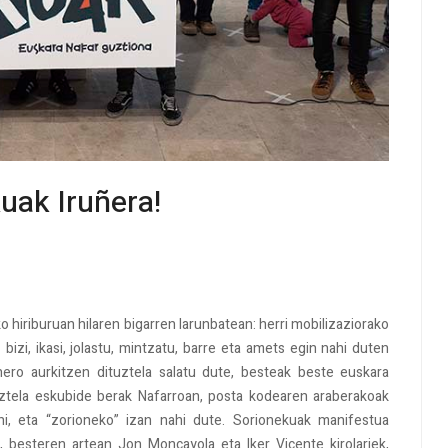
uak Iruñera!
 hiriburuan hilaren bigarren larunbatean: herri mobilizaziorako
z bizi, ikasi, jolastu, mintzatu, barre eta amets egin nahi duten
nero aurkitzen dituztela salatu dute, besteak beste euskara
ztela eskubide berak Nafarroan, posta kodearen araberakoak
hi, eta “zorioneko” izan nahi dute. Sorionekuak manifestua
 besteren artean Jon Moncayola eta Iker Vicente kirolariek,