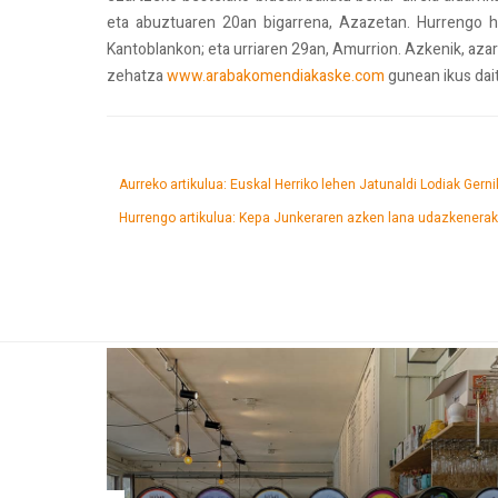
eta abuztuaren 20an bigarrena, Azazetan. Hurrengo hi
Kantoblankon; eta urriaren 29an, Amurrion. Azkenik, aza
zehatza
www.arabakomendiakaske.com
gunean ikus dai
Aurreko artikulua: Euskal Herriko lehen Jatunaldi Lodiak Gern
Hurrengo artikulua: Kepa Junkeraren azken lana udazkenera