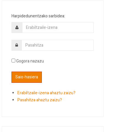
Harpidedunentzako sarbidea:
Gogora nazazu
Erabiltzaile-izena ahaztu zaizu?
Pasahitza ahaztu zaizu?