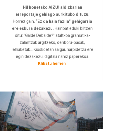
Hil honetako AIZU! aldizkarian
erreportaje gehiago aurkituko dituzu.
Horrez gain,
“Ez da hain fazila” gehigarria
ere eskura dezakezu.
Hainbat eduki biltzen
ditu: "Galde Debalde?" ataltxoa gramatika-
zalantzak argitzeko, denbora-pasak,
lehiaketak... Kioskoetan salgai, harpidetza ere
egin dezakezu, digitala nahiz paperekoa.
Klikatu hemen
.