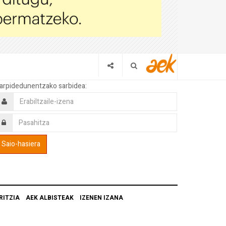
arpidedunentzako sarbidea:
RITZIA
AEK ALBISTEAK
IZENEN IZANA