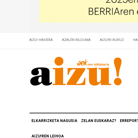
AIZU! HASIERA
AZALEN BILDUMA
AIZU!RI BURUZ
HA
ELKARRIZKETA NAGUSIA
ZELAN EUSKARAZ?
ERREPOR
AIZU!REN LEIHOA