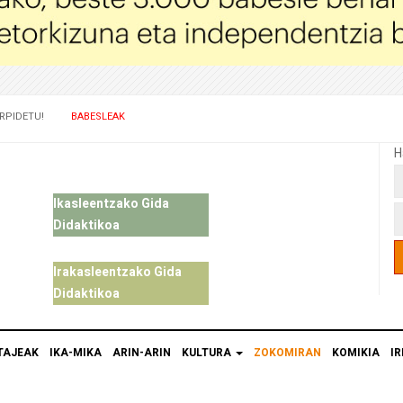
RPIDETU!
BABESLEAK
H
Ikasleentzako Gida
Didaktikoa
Irakasleentzako Gida
Didaktikoa
TAJEAK
IKA-MIKA
ARIN-ARIN
KULTURA
ZOKOMIRAN
KOMIKIA
IR