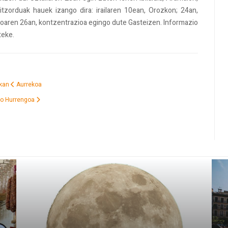
tzorduak hauek izango dira: irailaren 10ean, Orozkon; 24an,
roaren 26an, kontzentrazioa egingo dute Gasteizen. Informazio
teke.
ikan
Aurrekoa
ko
Hurrengoa