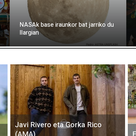
NASAk base iraunkor bat jarriko du
Ilargian
Javi Rivero eta Gorka Rico
(AMA)
E