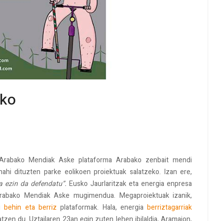
eko
 Arabako Mendiak Aske plataforma Arabako zenbait mendi
 nahi dituzten parke eolikoen proiektuak salatzeko. Izan ere,
a ezin da defendatu”.
Eusko Jaurlaritzak eta energia enpresa
 Arabako Mendiak Aske mugimendua. Megaproiektuak izanik,
du
behin eta berriz
plataformak. Hala, energia
berriztagarriak
atzen du. Uztailaren 23an egin zuten lehen ibilaldia, Aramaion,