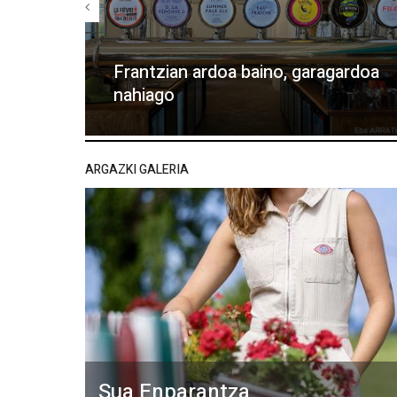
Frantzian ardoa baino, garagardoa
nahiago
ARGAZKI GALERIA
Sua Enparantza