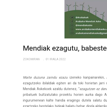
Mendiak ezagutu, babest
ZOKOMIRAN
01 IRAILA 2022
Maite duzuna zaindu ezazu
izeneko kanpainarekin,
ezagutzeko ibilaldiak egiten ari da toki horietan jarri
Mendiak Askekoek azaldu dutenez, “
ezagutzen ez den
pribatuek bultzatutako proiektu horien aurka dago
ingurumenean kalte handia eragingo dutela salatu 
ezartzeko bestelako bideak baliatu behar direla aldarrik