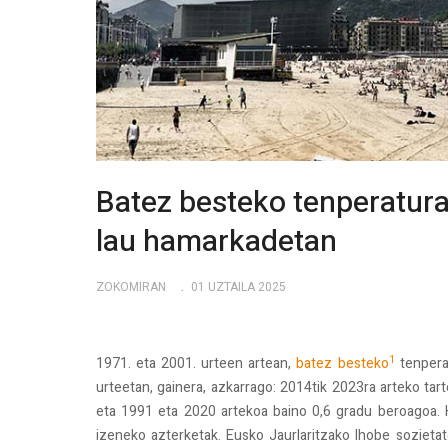
Batez besteko tenperatur
lau hamarkadetan
ZOKOMIRAN
01 UZTAILA 2025
1
1971. eta 2001. urteen artean,
batez besteko
tenpera
urteetan, gainera, azkarrago: 2014tik 2023ra arteko ta
eta 1991 eta 2020 artekoa baino 0,6 gradu beroagoa.
izeneko azterketak. Eusko Jaurlaritzako Ihobe sozieta