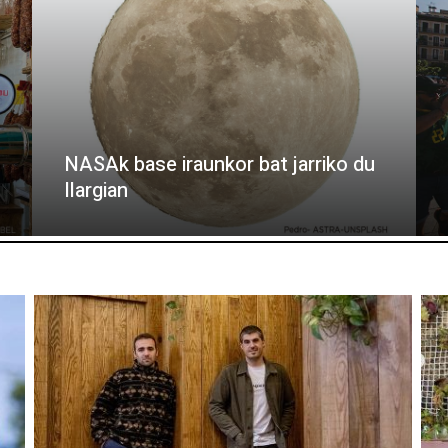
NASAk base iraunkor bat jarriko du
Ilargian