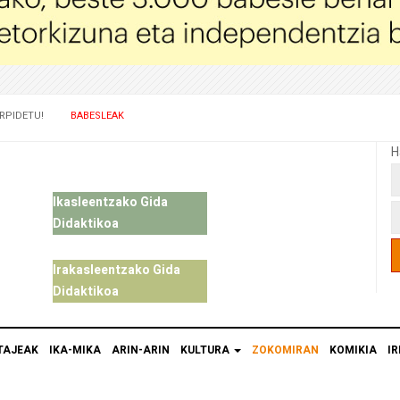
RPIDETU!
BABESLEAK
H
Ikasleentzako Gida
Didaktikoa
Irakasleentzako Gida
Didaktikoa
TAJEAK
IKA-MIKA
ARIN-ARIN
KULTURA
ZOKOMIRAN
KOMIKIA
IR