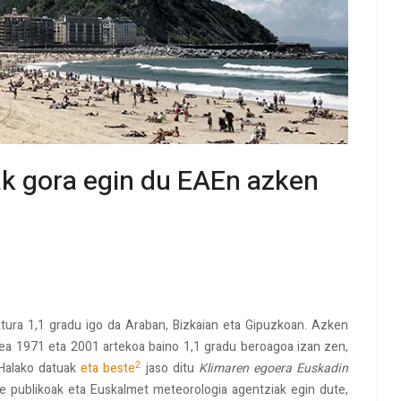
ak gora egin du EAEn azken
tura 1,1 gradu igo da Araban, Bizkaian eta Gipuzkoan. Azken
rtea 1971 eta 2001 artekoa baino 1,1 gradu beroagoa izan zen,
2
 Halako datuak
eta beste
jaso ditu
Klimaren egoera Euskadin
te publikoak eta Euskalmet meteorologia agentziak egin dute,