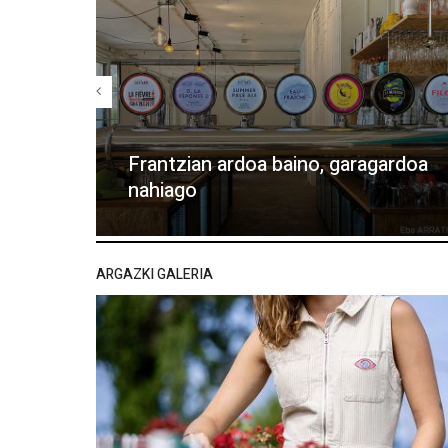
Frantzian ardoa baino, garagardoa
nahiago
ARGAZKI GALERIA