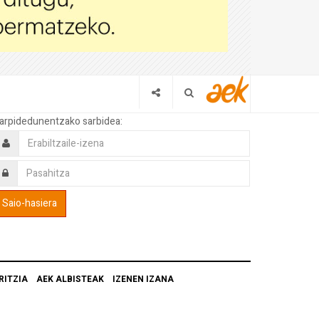
arpidedunentzako sarbidea:
RITZIA
AEK ALBISTEAK
IZENEN IZANA