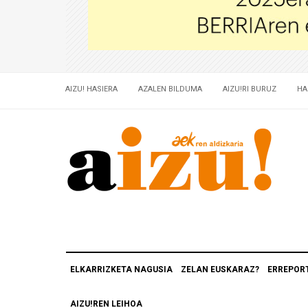
AIZU! HASIERA
AZALEN BILDUMA
AIZU!RI BURUZ
HA
ELKARRIZKETA NAGUSIA
ZELAN EUSKARAZ?
ERREPOR
AIZU!REN LEIHOA