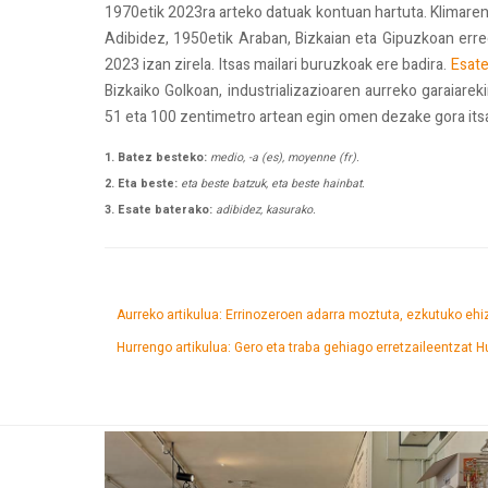
1970etik 2023ra arteko datuak kontuan hartuta. Klimaren
Adibidez, 1950etik Araban, Bizkaian eta Gipuzkoan erre
2023 izan zirela. Itsas mailari buruzkoak ere badira.
Esate
Bizkaiko Golkoan, industrializazioaren aurreko garaiarek
51 eta 100 zentimetro artean egin omen dezake gora its
1. Batez besteko:
medio, -a (es), moyenne (fr).
2. Eta beste:
eta beste batzuk, eta beste hainbat.
3. Esate baterako:
adibidez, kasurako.
Aurreko artikulua: Errinozeroen adarra moztuta, ezkutuko eh
Hurrengo artikulua: Gero eta traba gehiago erretzaileentzat
H