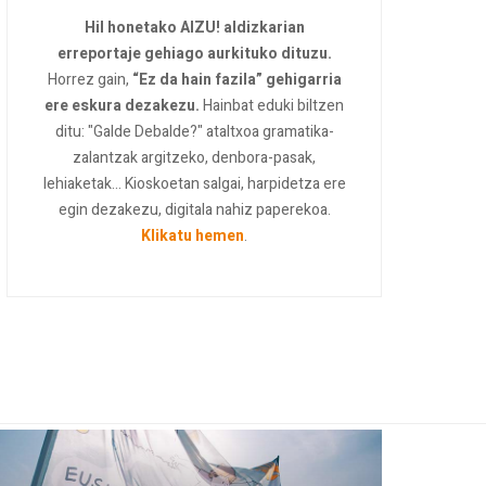
Hil honetako AIZU! aldizkarian
erreportaje gehiago aurkituko dituzu.
Horrez gain,
“Ez da hain fazila” gehigarria
ere eskura dezakezu.
Hainbat eduki biltzen
ditu: "Galde Debalde?" ataltxoa gramatika-
zalantzak argitzeko, denbora-pasak,
lehiaketak... Kioskoetan salgai, harpidetza ere
egin dezakezu, digitala nahiz paperekoa.
Klikatu hemen
.