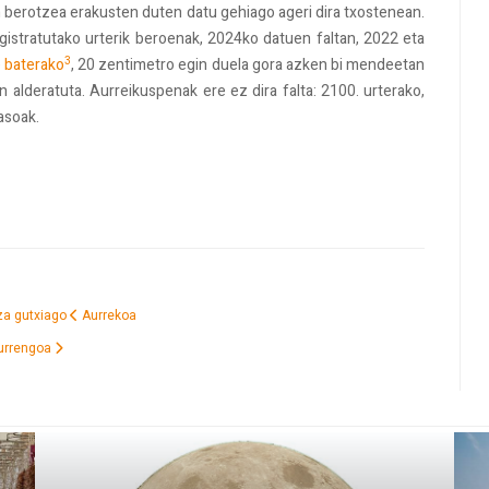
 berotzea erakusten duten datu gehiago ageri dira txostenean.
gistratutako urterik beroenak, 2024ko datuen faltan, 2022 eta
3
 baterako
, 20 zentimetro egin duela gora azken bi mendeetan
in alderatuta. Aurreikuspenak ere ez dira falta: 2100. urterako,
asoak.
iza gutxiago
Aurrekoa
urrengoa