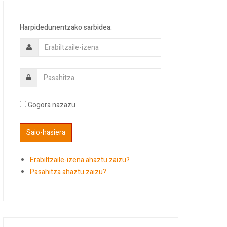
Harpidedunentzako sarbidea:
Gogora nazazu
Erabiltzaile-izena ahaztu zaizu?
Pasahitza ahaztu zaizu?