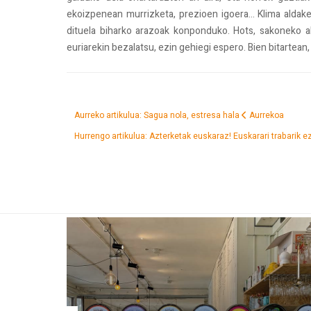
ekoizpenean murrizketa, prezioen igoera... Klima aldake
dituela biharko arazoak konponduko. Hots, sakoneko ald
euriarekin bezalatsu, ezin gehiegi espero. Bien bitartean,
Aurreko artikulua: Sagua nola, estresa hala
Aurrekoa
Hurrengo artikulua: Azterketak euskaraz! Euskarari trabarik e