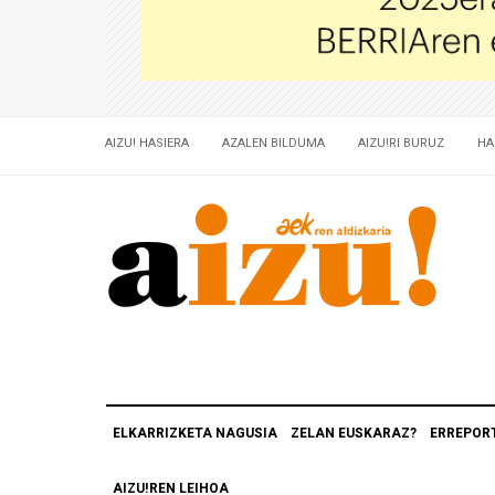
AIZU! HASIERA
AZALEN BILDUMA
AIZU!RI BURUZ
HA
ELKARRIZKETA NAGUSIA
ZELAN EUSKARAZ?
ERREPOR
AIZU!REN LEIHOA