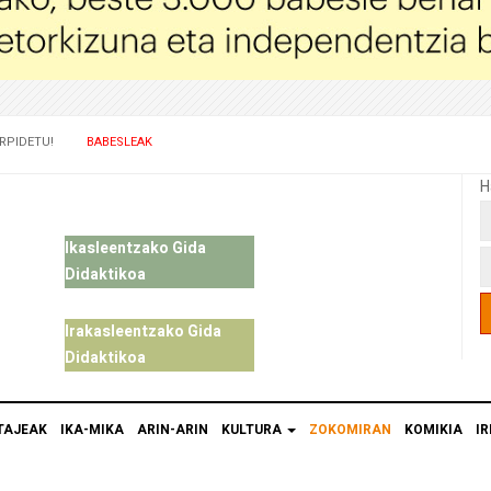
RPIDETU!
BABESLEAK
H
Ikasleentzako Gida
Didaktikoa
Irakasleentzako Gida
Didaktikoa
TAJEAK
IKA-MIKA
ARIN-ARIN
KULTURA
ZOKOMIRAN
KOMIKIA
IR