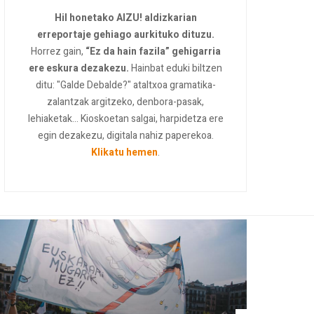
Hil honetako AIZU! aldizkarian
erreportaje gehiago aurkituko dituzu.
Horrez gain,
“Ez da hain fazila” gehigarria
ere eskura dezakezu.
Hainbat eduki biltzen
ditu: "Galde Debalde?" ataltxoa gramatika-
zalantzak argitzeko, denbora-pasak,
lehiaketak... Kioskoetan salgai, harpidetza ere
egin dezakezu, digitala nahiz paperekoa.
Klikatu hemen
.