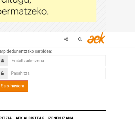
arpidedunentzako sarbidea:
RITZIA
AEK ALBISTEAK
IZENEN IZANA