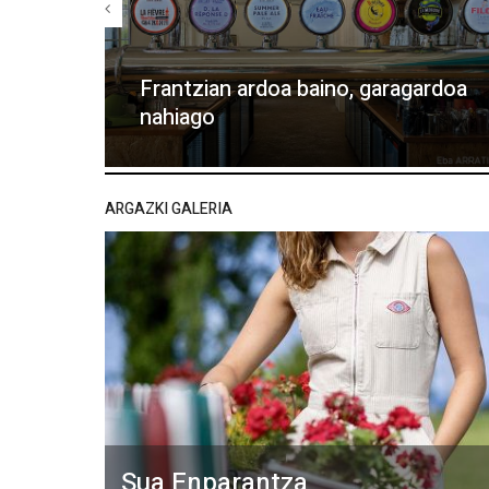
Frantzian ardoa baino, garagardoa
nahiago
ARGAZKI GALERIA
Sua Enparantza