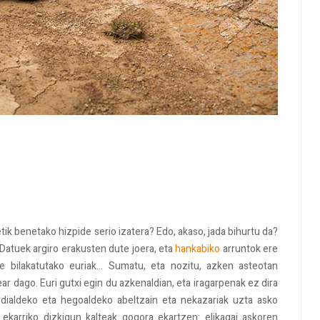
tik benetako hizpide serio izatera? Edo, akaso, jada bihurtu da?
 Datuek argiro erakusten dute joera, eta
hankabiko
arruntok ere
 bilakatutako euriak... Sumatu, eta nozitu, azken asteotan
ar dago. Euri gutxi egin du azkenaldian, eta iragarpenak ez dira
 erdialdeko eta hegoaldeko abeltzain eta nekazariak uzta asko
 ekarriko dizkigun kalteak gogora ekartzen: elikagai askoren