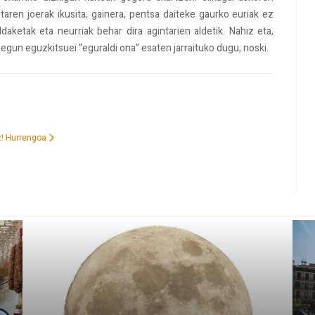
taren joerak ikusita, gainera, pentsa daiteke gaurko euriak ez
aketak eta neurriak behar dira agintarien aldetik. Nahiz eta,
 egun eguzkitsuei “eguraldi ona” esaten jarraituko dugu, noski.
z!
Hurrengoa