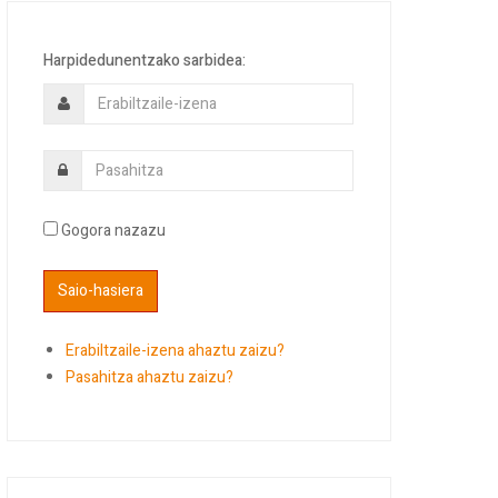
Harpidedunentzako sarbidea:
Gogora nazazu
Erabiltzaile-izena ahaztu zaizu?
Pasahitza ahaztu zaizu?