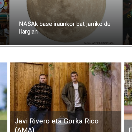
NASAk base iraunkor bat jarriko du
Ilargian
Javi Rivero eta Gorka Rico
(AMA)
E