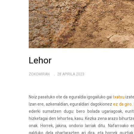
Lehor
ZOKOMIRAN
28 APIRILA 2023
Noiz pasatuko ote da eguraldia igogailuko gai
txatxu
izate
Izan ere, azkenaldian, eguraldiari dagokionez
ez da giro
.
ederki sumatzen dugu: bero bolada ugariagoak, eurite
hizketagai den lehortea, kasu. Kezka zena arazo bihurtze
onak. Horrek, jakina, ondorio larriak ditu. Nafarroako
galduko dela ohartarazten ari dira, eta horrek guztiak