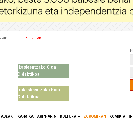
RPIDETU!
BABESLEAK
H
Ikasleentzako Gida
Didaktikoa
Irakasleentzako Gida
Didaktikoa
TAJEAK
IKA-MIKA
ARIN-ARIN
KULTURA
ZOKOMIRAN
KOMIKIA
IR