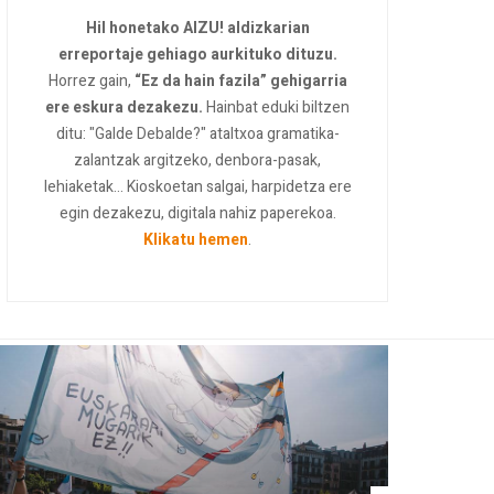
Hil honetako AIZU! aldizkarian
erreportaje gehiago aurkituko dituzu.
Horrez gain,
“Ez da hain fazila” gehigarria
ere eskura dezakezu.
Hainbat eduki biltzen
ditu: "Galde Debalde?" ataltxoa gramatika-
zalantzak argitzeko, denbora-pasak,
lehiaketak... Kioskoetan salgai, harpidetza ere
egin dezakezu, digitala nahiz paperekoa.
Klikatu hemen
.