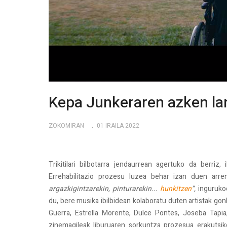
Kepa Junkeraren azken l
ZOKOMIRAN
01 IRAILA 2022
Trikitilari bilbotarra jendaurrean agertuko da berriz,
Errehabilitazio prozesu luzea behar izan duen arre
argazkigintzarekin, pinturarekin...
hunkitzen
”,
ingurukoe
du, bere musika ibilbidean kolaboratu duten artistak gon
Guerra, Estrella Morente, Dulce Pontes, Joseba Tapia
zinemagileak liburuaren sorkuntza prozesua erakuts