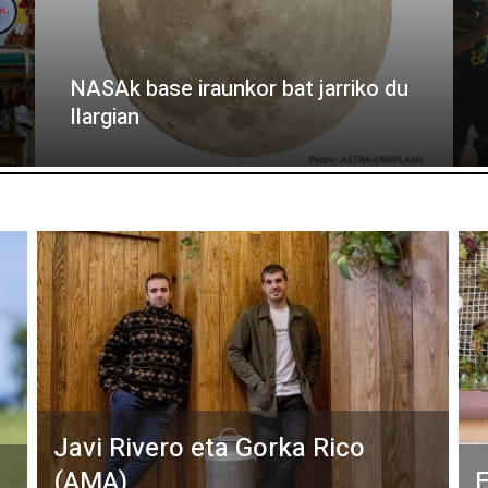
NASAk base iraunkor bat jarriko du
Ilargian
Javi Rivero eta Gorka Rico
(AMA)
E