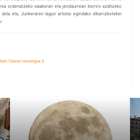
ea ordenatzeko saiakeran eta jendaurrean berriro azaltzeko
 dela eta, Junkeraren lagun artistei egindako elkarrizketekin
u.
 dute Tuteran
Hurrengoa