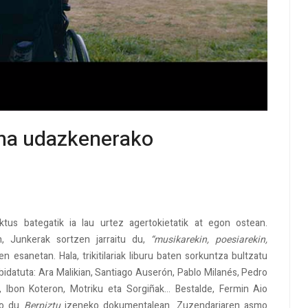
ana udazkenerako
 iktus bategatik ia lau urtez agertokietatik at egon ostean.
n, Junkerak sortzen jarraitu du,
“musikarekin, poesiarekin,
n esanetan. Hala, trikitilariak liburu baten sorkuntza bultzatu
bidatuta: Ara Malikian, Santiago Auserón, Pablo Milanés, Pedro
, Ibon Koteron, Motriku eta Sorgiñak… Bestalde, Fermin Aio
iko du
Berpiztu
izeneko dokumentalean. Zuzendariaren asmo