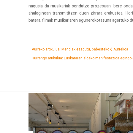
nagusia da musikariak sendatze prozesuan, bere ondar
ahaleginean transmititzen duen zirrara erakustea. Hori
batera, filmak musikariaren egunerokotasuna agertuko d
Aurreko artikulua: Mendiak ezagutu, babesteko
Aurrekoa
Hurrengo artikulua: Euskararen aldeko manifestazioa egingo