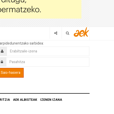
arpidedunentzako sarbidea:
RITZIA
AEK ALBISTEAK
IZENEN IZANA