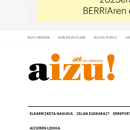
AIZU! HASIERA
AZALEN BILDUMA
AIZU!RI BURUZ
HA
ELKARRIZKETA NAGUSIA
ZELAN EUSKARAZ?
ERREPOR
AIZU!REN LEIHOA