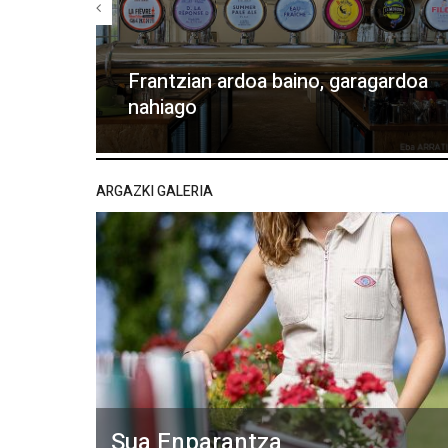
Frantzian ardoa baino, garagardoa
nahiago
ARGAZKI GALERIA
Sua Enparantza