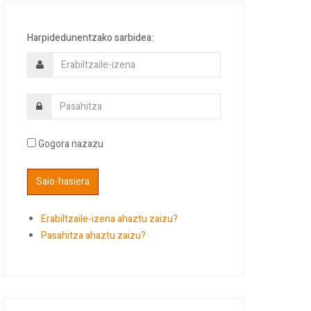
Harpidedunentzako sarbidea:
Gogora nazazu
Erabiltzaile-izena ahaztu zaizu?
Pasahitza ahaztu zaizu?