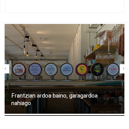
Frantzian ardoa baino, garagardoa
nahiago