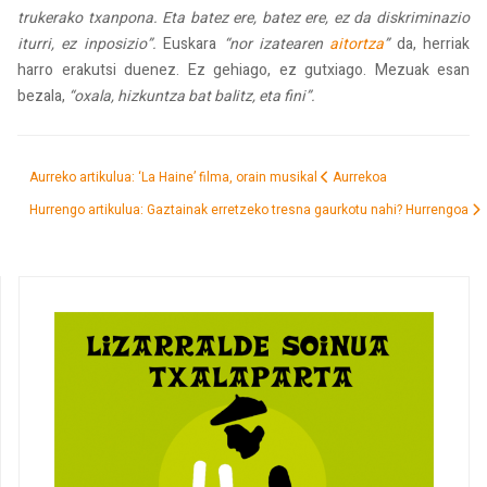
trukerako txanpona. Eta batez ere, batez ere, ez da diskriminazio
iturri, ez inposizio”.
Euskara
“nor izatearen
aitortza
”
da, herriak
harro erakutsi duenez. Ez gehiago, ez gutxiago. Mezuak esan
bezala,
“oxala, hizkuntza bat balitz, eta fini”.
Aurreko artikulua: ‘La Haine’ filma, orain musikal
Aurrekoa
Hurrengo artikulua: Gaztainak erretzeko tresna gaurkotu nahi?
Hurrengoa