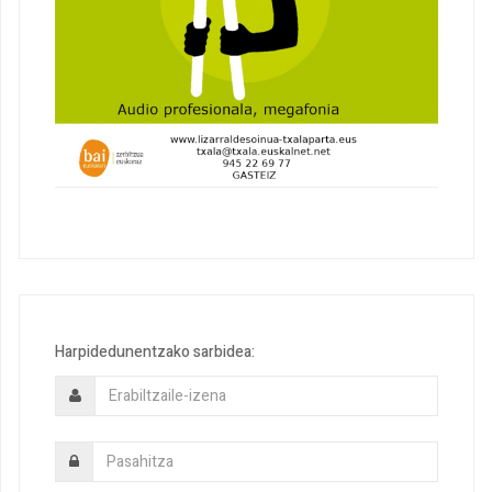
Harpidedunentzako sarbidea: