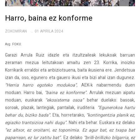
Harro, baina ez konforme
ZOKOMIRAN
01 APIRILA 2024
Arg: FOKU.
Garazi Arrula Ruiz idazle eta itzultzaileak lekukoak barruan
zeraman mezua leitutakoan amaitu zen 23. Korrika, inoizko
Korrikarik erraldoi eta anbiziotsuena, baita ikusiena ere. Jendetsua
izan da, oso, egunero eta gauero ikusi eta bizi ahal izan dugunez.
“Herria harro egoteko modukoa”,
AEK-k nabarmendu duen
moduan. Harro bai,
“baina ez konforme”.
Arrulak mezuan aipatu
moduan, euskarak
“ekosistema osoa”
behar duelako: basoak,
soroak, plazak, lantegiak, pantailak, iruditeria.
“Egunerokoa hartu
behar du, biziko bada”.
Eta, horretarako,
“kontingentzia planik ez,
egiazko trantsizioa nahi dugu”.
Nahi eta behar. Euskara ez delako
“ez altxor, ez oroitarri, ez toponimia. Ez agur bat, ez txapa bat
paparrean, ez lur zatitu bat”.
Ez delako
“brilli-brillizko bilgarria, ez