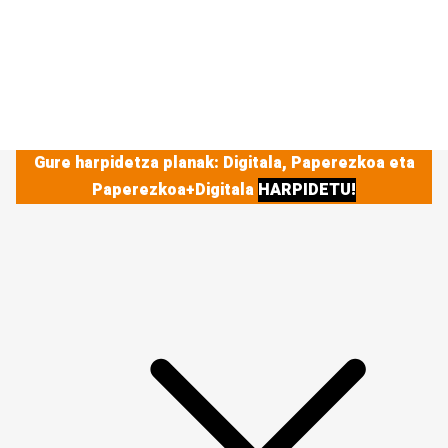
Gure harpidetza planak: Digitala, Paperezkoa eta
Paperezkoa+Digitala
HARPIDETU!