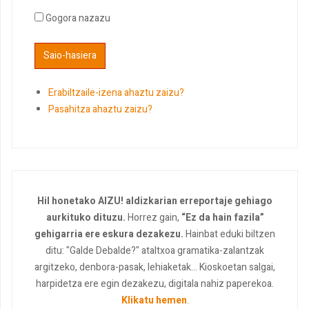
Gogora nazazu
Erabiltzaile-izena ahaztu zaizu?
Pasahitza ahaztu zaizu?
Hil honetako AIZU! aldizkarian erreportaje gehiago
aurkituko dituzu.
Horrez gain,
“Ez da hain fazila”
gehigarria ere eskura dezakezu.
Hainbat eduki biltzen
ditu: "Galde Debalde?" ataltxoa gramatika-zalantzak
argitzeko, denbora-pasak, lehiaketak... Kioskoetan salgai,
harpidetza ere egin dezakezu, digitala nahiz paperekoa.
Klikatu hemen
.