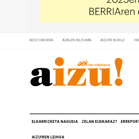
AIZU! HASIERA
AZALEN BILDUMA
AIZU!RI BURUZ
HA
ELKARRIZKETA NAGUSIA
ZELAN EUSKARAZ?
ERREPOR
AIZU!REN LEIHOA