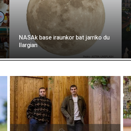
NASAk base iraunkor bat jarriko du
Ilargian