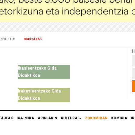
RPIDETU!
BABESLEAK
H
Ikasleentzako Gida
Didaktikoa
Irakasleentzako Gida
Didaktikoa
TAJEAK
IKA-MIKA
ARIN-ARIN
KULTURA
ZOKOMIRAN
KOMIKIA
IR