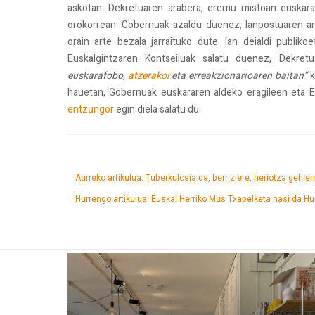
askotan. Dekretuaren arabera, eremu mistoan euskar
orokorrean. Gobernuak azaldu duenez, lanpostuaren ar
orain arte bezala jarraituko dute: lan deialdi publ
Euskalgintzaren Kontseiluak salatu duenez, Dekre
euskarafobo,
atzerakoi
eta erreakzionarioaren baitan”
k
hauetan, Gobernuak euskararen aldeko eragileen eta Eu
entzungor
egin diela salatu du.
Aurreko artikulua: Tuberkulosia da, berriz ere, heriotza gehi
Hurrengo artikulua: Euskal Herriko Mus Txapelketa hasi da
Hu