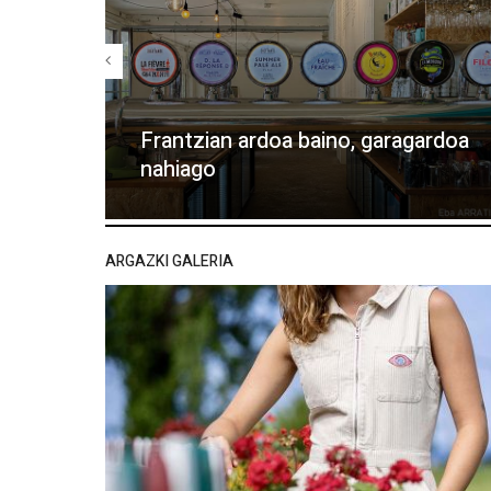
Frantzian ardoa baino, garagardoa
nahiago
ARGAZKI GALERIA