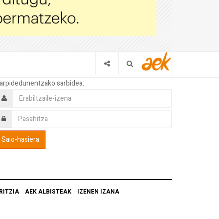
arpidedunentzako sarbidea:
RITZIA
AEK ALBISTEAK
IZENEN IZANA