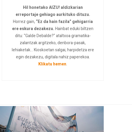
Hil honetako AIZU! aldizkarian
erreportaje gehiago aurkituko dituzu.
Horrez gain,
“Ez da hain fazila” gehigarria
ere eskura dezakezu.
Hainbat eduki biltzen
ditu: "Galde Debalde?" ataltxoa gramatika-
zalantzak argitzeko, denbora-pasak,
lehiaketak... Kioskoetan salgai, harpidetza ere
egin dezakezu, digitala nahiz paperekoa.
Klikatu hemen
.