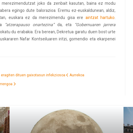
a merezimendutzat joko da zenbait kasutan, baina ez modu
abera egingo dute balorazioa. Eremu ez-euskaldunean, aldiz,
ikoetan, euskara ez da merezimendu gisa ere
aintzat hartuko
.
tua
“atzerapauso onartezina”
da, eta
“Gobernuaren jarrera
okatu du erabakia. Era berean, Dekretua garatu duen bost urte
skararen Nafar Kontseiluaren iritzi, gomendio eta ekarpenei
en eragiten dituen gaixotasun infekziosoa
Aurrekoa
rrengoa