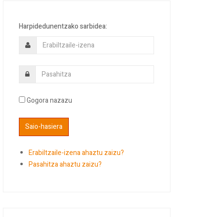
Harpidedunentzako sarbidea:
Gogora nazazu
Erabiltzaile-izena ahaztu zaizu?
Pasahitza ahaztu zaizu?