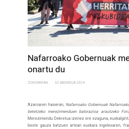
Nafarroako Gobernuak me
onartu du
ZOKOMIRAN
02 ABENDUA 2024
Azaroaren hasieran,
Nafarroako Gobernuak Nafarroako 
betetzeko merezimenduen balorazioa arautzeko For
Merezimendu Dekretua izenez ere ezaguna, euskalgintzaren
beste gauza batzuen artean euskara ingelesaren, fran