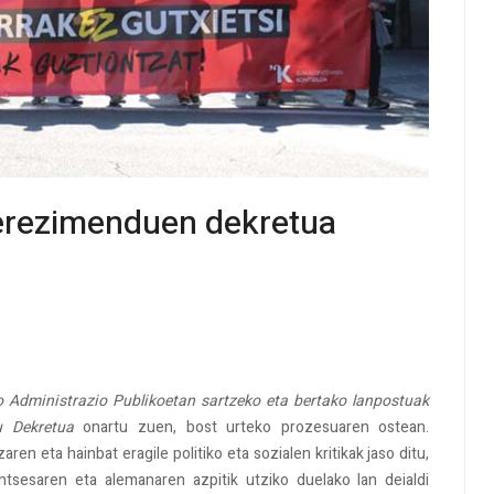
rezimenduen dekretua
Administrazio Publikoetan sartzeko eta bertako lanpostuak
u Dekretua
onartu zuen, bost urteko prozesuaren ostean.
 eta hainbat eragile politiko eta sozialen kritikak jaso ditu,
tsesaren eta alemanaren azpitik utziko duelako lan deialdi