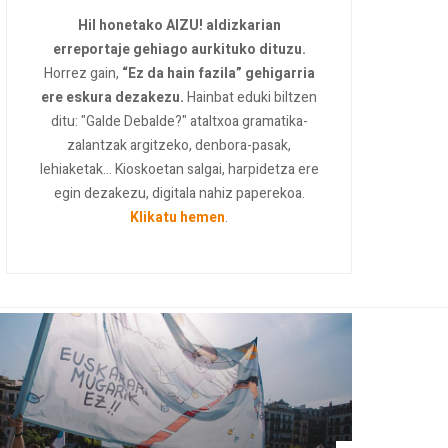
Hil honetako AIZU! aldizkarian
erreportaje gehiago aurkituko dituzu.
Horrez gain,
“Ez da hain fazila” gehigarria
ere eskura dezakezu.
Hainbat eduki biltzen
ditu: "Galde Debalde?" ataltxoa gramatika-
zalantzak argitzeko, denbora-pasak,
lehiaketak... Kioskoetan salgai, harpidetza ere
egin dezakezu, digitala nahiz paperekoa.
Klikatu hemen
.