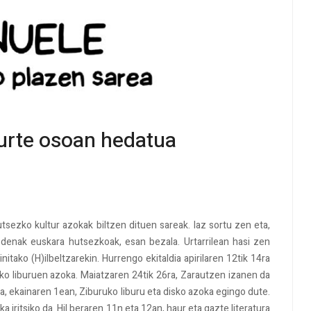
 urte osoan hedatua
sezko kultur azokak biltzen dituen sareak. Iaz sortu zen eta,
n-denak euskara hutsezkoak, esan bezala. Urtarrilean hasi zen
nitako (H)ilbeltzarekin. Hurrengo ekitaldia apirilaren 12tik 14ra
ko liburuen azoka. Maiatzaren 24tik 26ra, Zarautzen izanen da
ira, ekainaren 1ean, Ziburuko liburu eta disko azoka egingo dute.
a iritsiko da. Hil beraren 11n eta 12an, haur eta gazte literatura