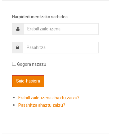
Harpidedunentzako sarbidea:
Gogora nazazu
Erabiltzaile-izena ahaztu zaizu?
Pasahitza ahaztu zaizu?