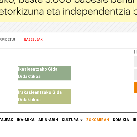
RPIDETU!
BABESLEAK
H
Ikasleentzako Gida
Didaktikoa
Irakasleentzako Gida
Didaktikoa
TAJEAK
IKA-MIKA
ARIN-ARIN
KULTURA
ZOKOMIRAN
KOMIKIA
IR