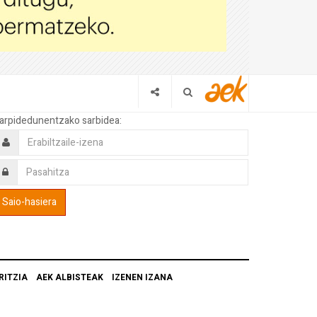
arpidedunentzako sarbidea:
RITZIA
AEK ALBISTEAK
IZENEN IZANA