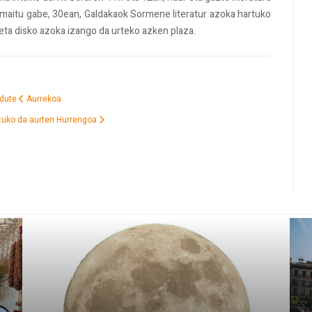
 amaitu gabe, 30ean, Galdakaok Sormene literatur azoka hartuko
eta disko azoka izango da urteko azken plaza.
 dute
Aurrekoa
atuko da aurten
Hurrengoa