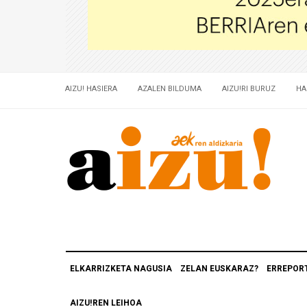
AIZU! HASIERA
AZALEN BILDUMA
AIZU!RI BURUZ
HA
ELKARRIZKETA NAGUSIA
ZELAN EUSKARAZ?
ERREPOR
AIZU!REN LEIHOA