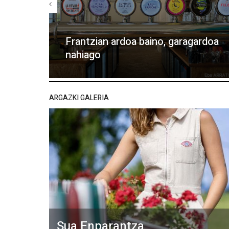
Frantzian ardoa baino, garagardoa
nahiago
ARGAZKI GALERIA
Sua Enparantza