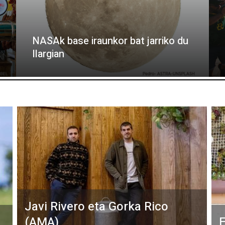
NASAk base iraunkor bat jarriko du
Ilargian
Javi Rivero eta Gorka Rico
(AMA)
E