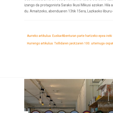
izango da protagonista Sarako Ikusi Mikusi azokan. Hila
du. Amaitzeko, abenduaren 13tik 15era, Lazkaoko liburu 
Aurreko artikulua: EuskarAbenturan parte hartzeko epea ireki
Hurrengo artikulua: Txillidaren jaiotzaren 100. urtemuga osp