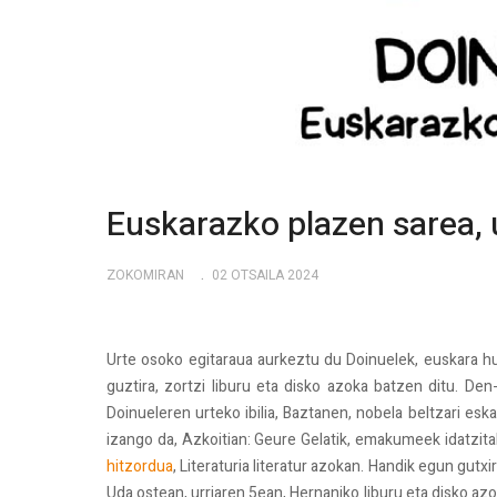
Euskarazko plazen sarea,
ZOKOMIRAN
02 OTSAILA 2024
Urte osoko egitaraua aurkeztu du Doinuelek, euskara hut
guztira, zortzi liburu eta disko azoka batzen ditu. De
Doinueleren urteko ibilia, Baztanen, nobela beltzari eskai
izango da, Azkoitian: Geure Gelatik, emakumeek idatzita
hitzordua
, Literaturia literatur azokan. Handik egun gutx
Uda ostean, urriaren 5ean, Hernaniko liburu eta disko azok