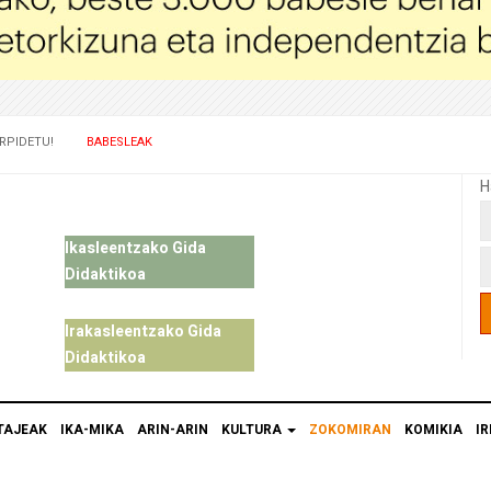
RPIDETU!
BABESLEAK
H
Ikasleentzako Gida
Didaktikoa
Irakasleentzako Gida
Didaktikoa
TAJEAK
IKA-MIKA
ARIN-ARIN
KULTURA
ZOKOMIRAN
KOMIKIA
IR