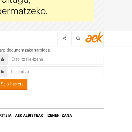
arpidedunentzako sarbidea:
RITZIA
AEK ALBISTEAK
IZENEN IZANA