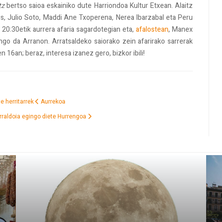
tz
bertso saioa eskainiko dute Harriondoa Kultur Etxean. Alaitz
lus, Julio Soto, Maddi Ane Txoperena, Nerea Ibarzabal eta Peru
: 20:30etik aurrera afaria sagardotegian eta,
afalostean
, Manex
ngo da Arranon. Arratsaldeko saiorako zein afarirako sarrerak
n 16an; beraz, interesa izanez gero, bizkor ibili!
e herritarrek
Aurrekoa
erraldoia egingo diete
Hurrengoa