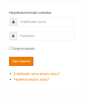
Harpidedunentzako sarbidea:
Gogora nazazu
Erabiltzaile-izena ahaztu zaizu?
Pasahitza ahaztu zaizu?