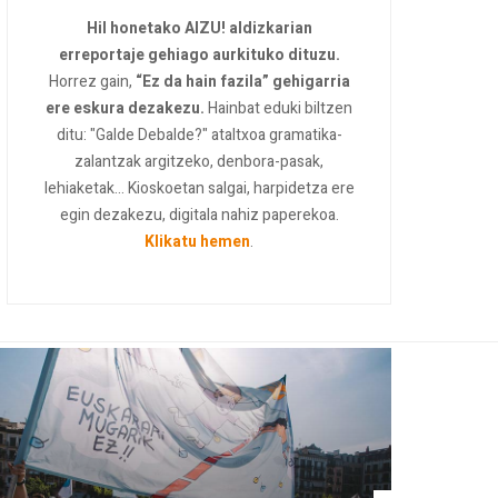
Hil honetako AIZU! aldizkarian
erreportaje gehiago aurkituko dituzu.
Horrez gain,
“Ez da hain fazila” gehigarria
ere eskura dezakezu.
Hainbat eduki biltzen
ditu: "Galde Debalde?" ataltxoa gramatika-
zalantzak argitzeko, denbora-pasak,
lehiaketak... Kioskoetan salgai, harpidetza ere
egin dezakezu, digitala nahiz paperekoa.
Klikatu hemen
.