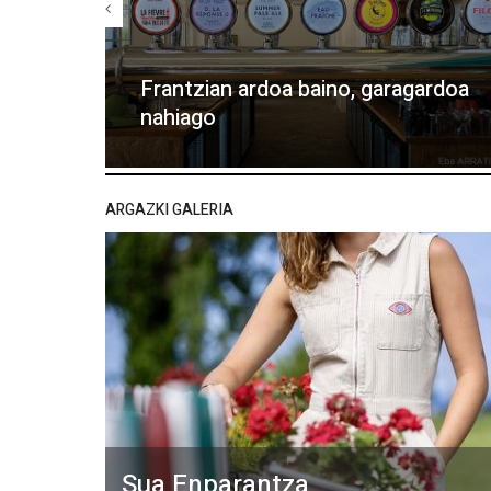
Frantzian ardoa baino, garagardoa
nahiago
ARGAZKI GALERIA
Sua Enparantza