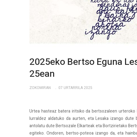
2025eko Bertso Eguna Lesa
25ean
ZOKOMIRAN
07 URTARRILA 2025
Urtea hasteaz batera iritsiko da bertsozaleen urteroko
lurraldez aldatuko da aurten, eta Lesaka izango dute 
antolatu dute Bertsozale Elkarteak eta Bortzirietako Ber
egiteko. Ondoren, bertso-poteoa izango da, eta hainb