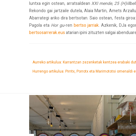
luntxa egin ostean, arratsaldean
XXI mende, 25 (H)illbel
Rekondo gai jartzaile dutela, Alaia Martin, Amets Arzal
Abarrategi ariko dira bertsotan. Saio ostean, festa giroa
Pagola eta
Hor gu
-ren
bertso jarriak
. Azkenik, DJa ego
bertsosarrerak.eus
atarian ipini zituzten salgai abenduare
Aurreko artikulua: Karrantzan zezenketak kentzea erabaki dut
Hurrengo artikulua: Pirritx, Porrotx eta Marimototsi omenaldi 