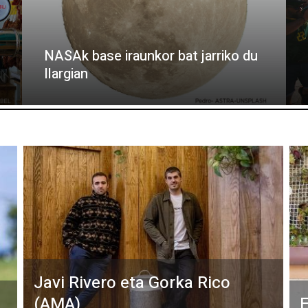
NASAk base iraunkor bat jarriko du
Ilargian
Javi Rivero eta Gorka Rico
(AMA)
E