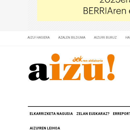
AIZU! HASIERA
AZALEN BILDUMA
AIZU!RI BURUZ
HA
ELKARRIZKETA NAGUSIA
ZELAN EUSKARAZ?
ERREPOR
AIZU!REN LEIHOA