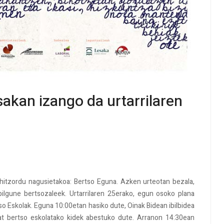
kan izango da urtarrilaren
 hitzordu nagusietakoa: Bertso Eguna. Azken urteotan bezala,
bilgune bertsozaleek. Urtarrilaren 25erako, egun osoko plana
tso Eskolak. Eguna 10:00etan hasiko dute, Oinak Bidean ibilbidea
at bertso eskolatako kidek abestuko dute. Arranon 14:30ean