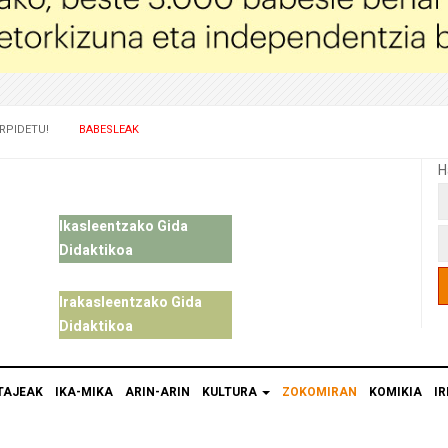
RPIDETU!
BABESLEAK
H
Ikasleentzako Gida
Didaktikoa
Irakasleentzako Gida
Didaktikoa
TAJEAK
IKA-MIKA
ARIN-ARIN
KULTURA
ZOKOMIRAN
KOMIKIA
IR