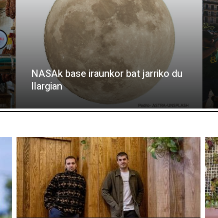
NASAk base iraunkor bat jarriko du
Ilargian