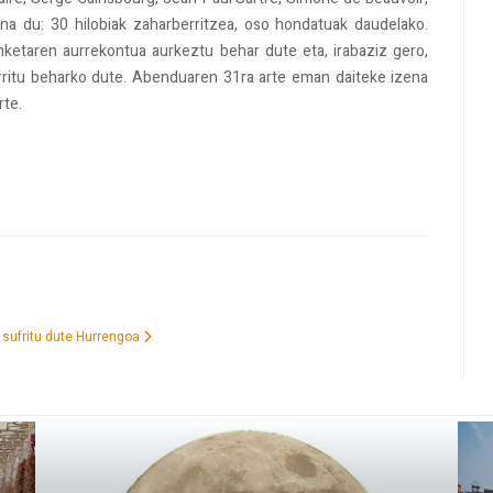
a du: 30 hilobiak zaharberritzea, oso hondatuak daudelako.
etaren aurrekontua aurkeztu behar dute eta, irabaziz gero,
rritu beharko dute. Abenduaren 31ra arte eman daiteke izena
rte.
sufritu dute
Hurrengoa