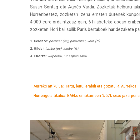
Susan Sontag eta Agnès Varda. Zozketak helburu jakin
Horrenbestez, zozketan izena ematen dutenek konponk
4.000 euro ordaintzeaz gain, 6 hilabeteko epean erabe
zozketan. Hori bai, soilik Paris bertakoek har dezakete pa
1. Xelebre:
peculiar (es), particulier, -ière (fr).
2. Hilobi:
tumba (es), tombe (fr).
3. Ehortzi:
lurperatu, lur azpian sartu.
Aurreko artikulua: Hartu, leitu, erabili eta gozatu!
Aurrekoa
Hurrengo artikulua: EAEko emakumeen % 57k sexu jazarpena 