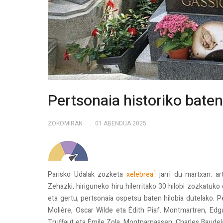
Pertsonaia historiko baten
ZOKOMIRAN
01 ABENDUA 2025
1
Parisko Udalak zozketa
xelebrea
jarri du martxan: a
Zehazki, hiriguneko hiru hilerritako 30 hilobi zozkatuk
eta gertu, pertsonaia ospetsu baten hilobia dutelako. 
Molière, Oscar Wilde eta Édith Piaf. Montmartren, Ed
Truffaut eta Émile Zola. Montparnassen, Charles Baudel