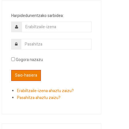
Harpidedunentzako sarbidea:
Gogora nazazu
Erabiltzaile-izena ahaztu zaizu?
Pasahitza ahaztu zaizu?