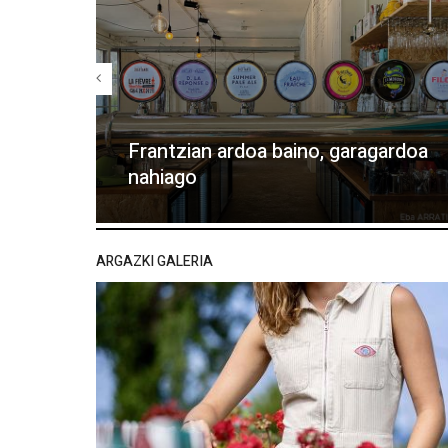
Frantzian ardoa baino, garagardoa
nahiago
ARGAZKI GALERIA