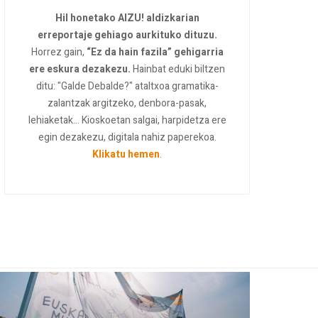
Hil honetako AIZU! aldizkarian
erreportaje gehiago aurkituko dituzu.
Horrez gain,
“Ez da hain fazila” gehigarria
ere eskura dezakezu.
Hainbat eduki biltzen
ditu: "Galde Debalde?" ataltxoa gramatika-
zalantzak argitzeko, denbora-pasak,
lehiaketak... Kioskoetan salgai, harpidetza ere
egin dezakezu, digitala nahiz paperekoa.
Klikatu hemen
.