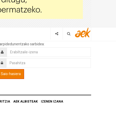
arpidedunentzako sarbidea:
RITZIA
AEK ALBISTEAK
IZENEN IZANA