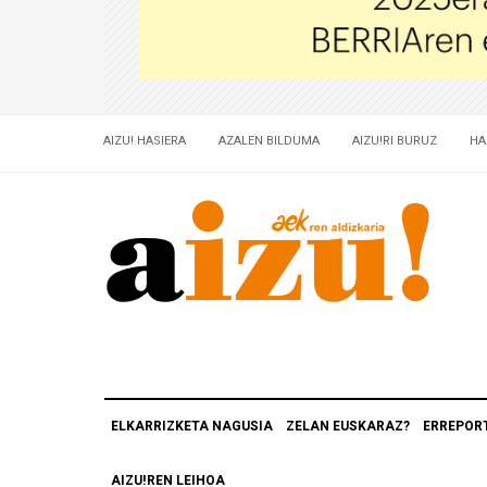
AIZU! HASIERA
AZALEN BILDUMA
AIZU!RI BURUZ
HA
ELKARRIZKETA NAGUSIA
ZELAN EUSKARAZ?
ERREPOR
AIZU!REN LEIHOA