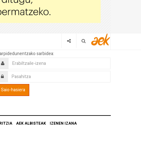
arpidedunentzako sarbidea:
RITZIA
AEK ALBISTEAK
IZENEN IZANA