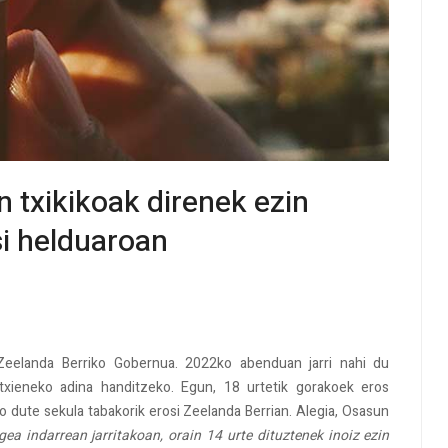
 txikikoak direnek ezin
si helduaroan
Zeelanda Berriko Gobernua. 2022ko abenduan jarri nahi du
utxieneko adina handitzeko. Egun, 18 urtetik gorakoek eros
 dute sekula tabakorik erosi Zeelanda Berrian. Alegia, Osasun
egea indarrean jarritakoan, orain 14 urte dituztenek inoiz ezin