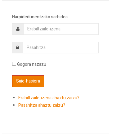
Harpidedunentzako sarbidea:
Gogora nazazu
Erabiltzaile-izena ahaztu zaizu?
Pasahitza ahaztu zaizu?