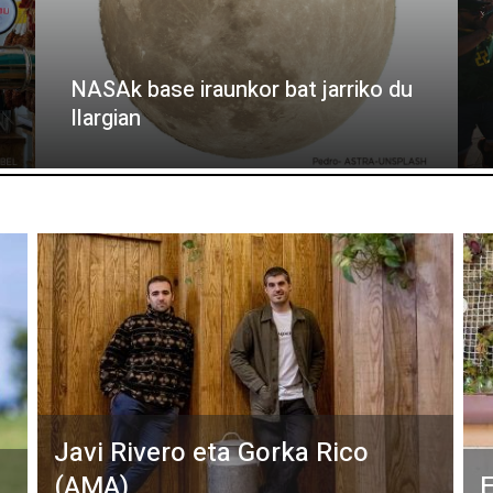
NASAk base iraunkor bat jarriko du
Ilargian
Javi Rivero eta Gorka Rico
(AMA)
E