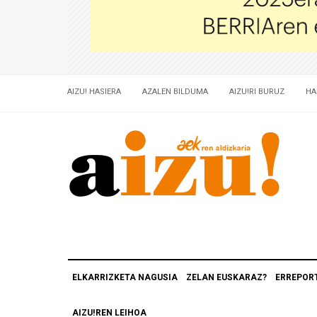
AIZU! HASIERA
AZALEN BILDUMA
AIZU!RI BURUZ
HA
ELKARRIZKETA NAGUSIA
ZELAN EUSKARAZ?
ERREPOR
AIZU!REN LEIHOA