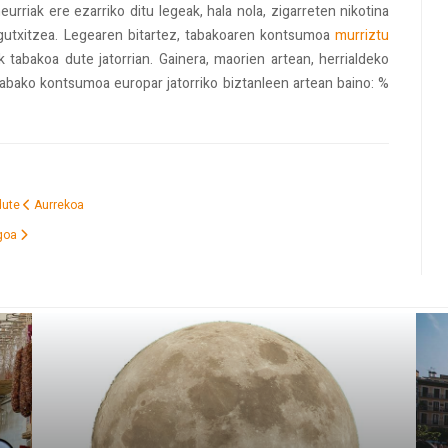
urriak ere ezarriko ditu legeak, hala nola, zigarreten nikotina
 gutxitzea. Legearen bitartez, tabakoaren kontsumoa
murriztu
 tabakoa dute jatorrian. Gainera, maorien artean, herrialdeko
tabako kontsumoa europar jatorriko biztanleen artean baino: %
 dute
Aurrekoa
goa