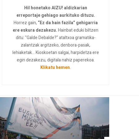
Hil honetako AIZU! aldizkarian
erreportaje gehiago aurkituko dituzu.
Horrez gain,
“Ez da hain fazila” gehigarria
ere eskura dezakezu.
Hainbat eduki biltzen
ditu: "Galde Debalde?" ataltxoa gramatika-
zalantzak argitzeko, denbora-pasak,
lehiaketak... Kioskoetan salgai, harpidetza ere
egin dezakezu, digitala nahiz paperekoa.
Klikatu hemen
.