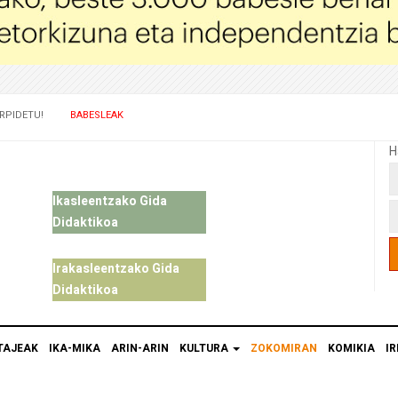
RPIDETU!
BABESLEAK
H
Ikasleentzako Gida
Didaktikoa
Irakasleentzako Gida
Didaktikoa
TAJEAK
IKA-MIKA
ARIN-ARIN
KULTURA
ZOKOMIRAN
KOMIKIA
IR