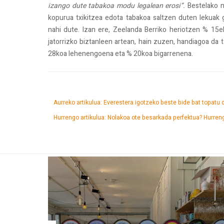
izango dute tabakoa modu legalean erosi”.
Bestelako ne
kopurua txikitzea edota tabakoa saltzen duten lekuak
nahi dute. Izan ere, Zeelanda Berriko heriotzen % 15ek
jatorrizko biztanleen artean, hain zuzen, handiagoa da 
28koa lehenengoena eta % 20koa bigarrenena.
Aurreko artikulua: Everestera igotzeko beste bide bat topatu
Hurrengo artikulua: Nolakoa ote besarkada perfektua?
Hurren