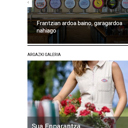
Frantzian ardoa baino, garagardoa
nahiago
ARGAZKI GALERIA
Sua Enparantza