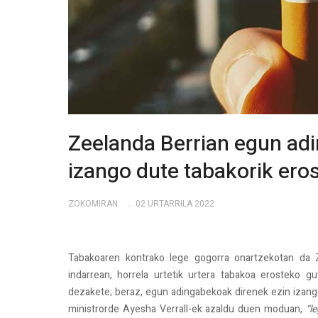
Zeelanda Berrian egun adin
izango dute tabakorik ero
ZOKOMIRAN
02 URTARRILA 2022
Tabakoaren kontrako lege gogorra onartzekotan da 
indarrean, horrela urtetik urtera tabakoa erosteko g
dezakete; beraz, egun adingabekoak direnek ezin izango
ministrorde Ayesha Verrall-ek azaldu duen moduan,
“l