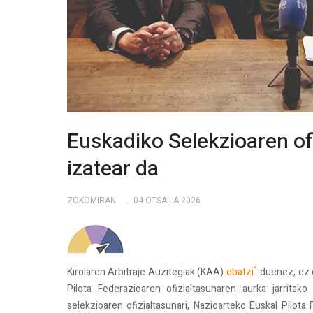
Euskadiko Selekzioaren of
izatear da
ZOKOMIRAN
04 OTSAILA 2026
1
Kirolaren Arbitraje Auzitegiak (KAA)
ebatzi
duenez, ez
Pilota Federazioaren ofizialtasunaren aurka jarritak
selekzioaren ofizialtasunari, Nazioarteko Euskal Pilo