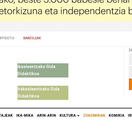
RPIDETU!
BABESLEAK
H
Ikasleentzako Gida
Didaktikoa
Irakasleentzako Gida
Didaktikoa
TAJEAK
IKA-MIKA
ARIN-ARIN
KULTURA
ZOKOMIRAN
KOMIKIA
IR