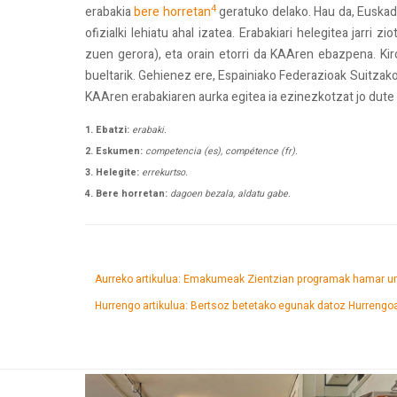
4
erabakia
bere horretan
geratuko delako. Hau da, Euskad
ofizialki lehiatu ahal izatea. Erabakiari helegitea jarr
zuen gerora), eta orain etorri da KAAren ebazpena. Kir
bueltarik. Gehienez ere, Espainiako Federazioak Suitzako
KAAren erabakiaren aurka egitea ia ezinezkotzat jo dute
1. Ebatzi:
erabaki.
2. Eskumen:
competencia (es), compétence (fr).
3. Helegite:
errekurtso.
4. Bere horretan:
dagoen bezala, aldatu gabe.
Aurreko artikulua: Emakumeak Zientzian programak hamar ur
Hurrengo artikulua: Bertsoz betetako egunak datoz
Hurrengo