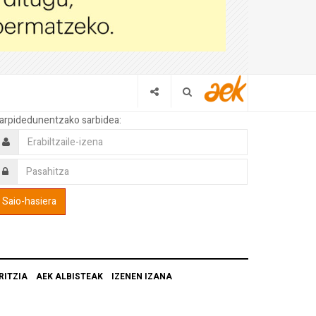
arpidedunentzako sarbidea:
RITZIA
AEK ALBISTEAK
IZENEN IZANA