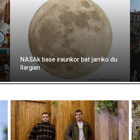
NASAk base iraunkor bat jarriko du
Ilargian