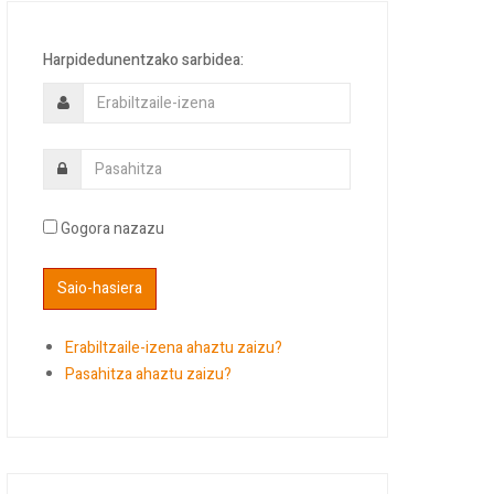
Harpidedunentzako sarbidea:
Gogora nazazu
Erabiltzaile-izena ahaztu zaizu?
Pasahitza ahaztu zaizu?