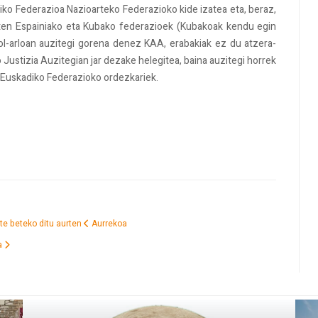
iko Federazioa Nazioarteko Federazioko kide izatea eta, beraz,
i zioten Espainiako eta Kubako federazioek (Kubakoak kendu egin
ol-arloan auzitegi gorena denez KAA, erabakiak ez du atzera-
 Justizia Auzitegian jar dezake helegitea, baina auzitegi horrek
 Euskadiko Federazioko ordezkariek.
te beteko ditu aurten
Aurrekoa
a