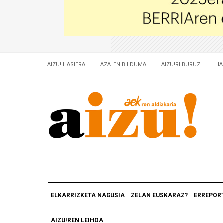
AIZU! HASIERA
AZALEN BILDUMA
AIZU!RI BURUZ
HA
ELKARRIZKETA NAGUSIA
ZELAN EUSKARAZ?
ERREPOR
AIZU!REN LEIHOA