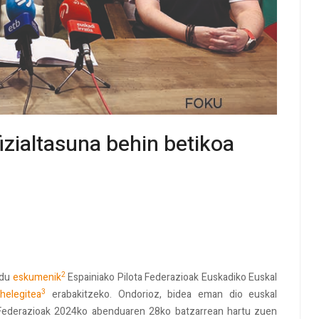
izialtasuna behin betikoa
2
 du
eskumenik
Espainiako Pilota Federazioak Euskadiko Euskal
3
o
helegitea
erabakitzeko. Ondorioz, bidea eman dio euskal
ta Federazioak 2024ko abenduaren 28ko batzarrean hartu zuen