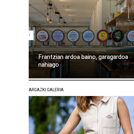
Frantzian ardoa baino, garagardoa
nahiago
ARGAZKI GALERIA