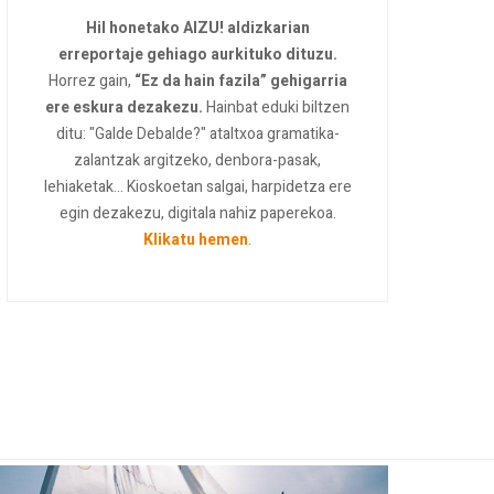
Hil honetako AIZU! aldizkarian
erreportaje gehiago aurkituko dituzu.
Horrez gain,
“Ez da hain fazila” gehigarria
ere eskura dezakezu.
Hainbat eduki biltzen
ditu: "Galde Debalde?" ataltxoa gramatika-
zalantzak argitzeko, denbora-pasak,
lehiaketak... Kioskoetan salgai, harpidetza ere
egin dezakezu, digitala nahiz paperekoa.
Klikatu hemen
.