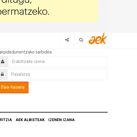
arpidedunentzako sarbidea:
RITZIA
AEK ALBISTEAK
IZENEN IZANA