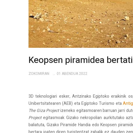
Keopsen piramidea bertati
ZOKOMIRAN
01 ABENDUA 2022
3D teknologiari esker, Antzinako Egiptoko eraikinik o
Unibertsitatearen (AEB) eta Egiptoko Turismo eta
Anti
The Giza Project
izeneko egitasmoaren barruan jarri dute
Project
egitasmoak Gizako nekropolian aurkitutako aztar
baliatuta, Gizako Piramide Handia edo Keopsen piramid
bertara joaten diren turistentzat zabalik ez dauden zen