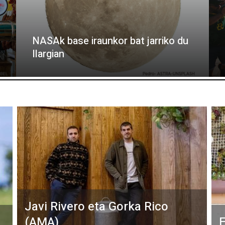
NASAk base iraunkor bat jarriko du
Ilargian
Javi Rivero eta Gorka Rico
(AMA)
E