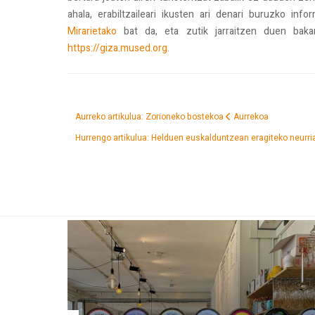
ahala, erabiltzaileari ikusten ari denari buruzko in
Mirarietako
bat da, eta zutik jarraitzen duen bakar
https://giza.mused.org.
Aurreko artikulua: Zorioneko bostekoa
Aurrekoa
Hurrengo artikulua: Helduen euskalduntzean eragiteko neurri