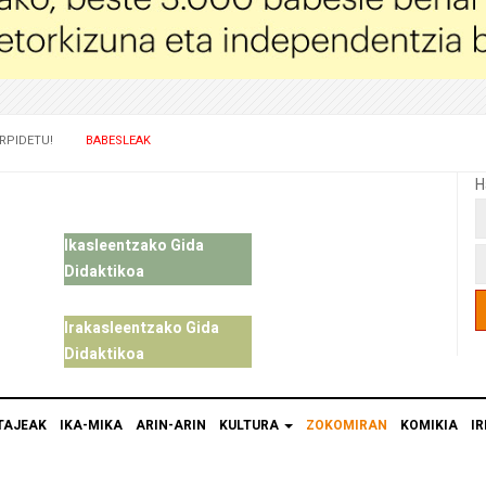
RPIDETU!
BABESLEAK
H
Ikasleentzako Gida
Didaktikoa
Irakasleentzako Gida
Didaktikoa
TAJEAK
IKA-MIKA
ARIN-ARIN
KULTURA
ZOKOMIRAN
KOMIKIA
IR