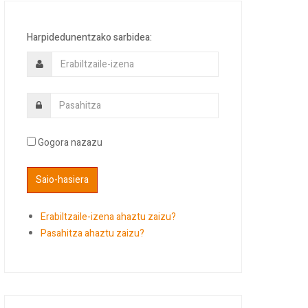
Harpidedunentzako sarbidea:
Gogora nazazu
Erabiltzaile-izena ahaztu zaizu?
Pasahitza ahaztu zaizu?