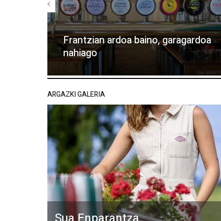
Frantzian ardoa baino, garagardoa
nahiago
ARGAZKI GALERIA
Sua Enparantza