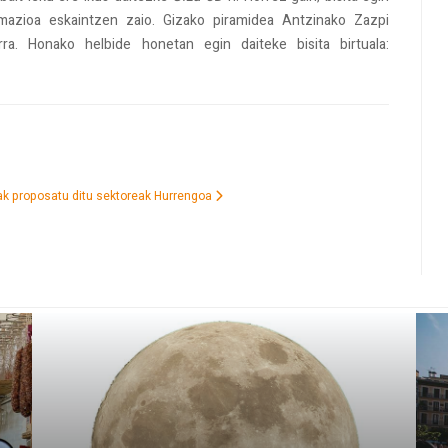
formazioa eskaintzen zaio. Gizako piramidea Antzinako Zazpi
ra. Honako helbide honetan egin daiteke bisita birtuala:
ak proposatu ditu sektoreak
Hurrengoa