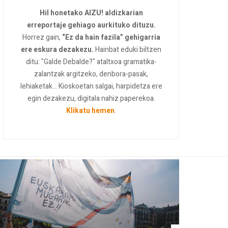
Hil honetako AIZU! aldizkarian
erreportaje gehiago aurkituko dituzu.
Horrez gain,
“Ez da hain fazila” gehigarria
ere eskura dezakezu.
Hainbat eduki biltzen
ditu: "Galde Debalde?" ataltxoa gramatika-
zalantzak argitzeko, denbora-pasak,
lehiaketak... Kioskoetan salgai, harpidetza ere
egin dezakezu, digitala nahiz paperekoa.
Klikatu hemen
.