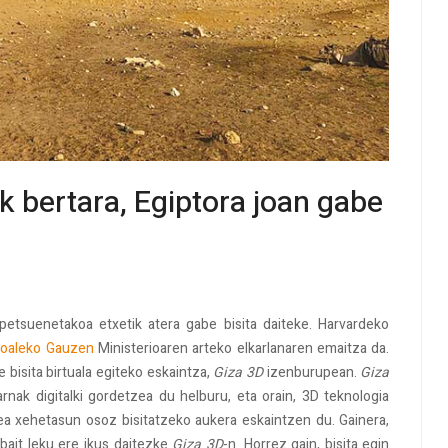
k bertara, Egiptora joan gabe
spetsuenetakoa etxetik atera gabe bisita daiteke. Harvardeko
goaleko Gauzen
Ministerioaren arteko elkarlanaren emaitza da.
 bisita birtuala egiteko eskaintza,
Giza 3D
izenburupean.
Giza
nak digitalki gordetzea du helburu, eta orain, 3D teknologia
ea xehetasun osoz bisitatzeko aukera eskaintzen du. Gainera,
bait leku ere ikus daitezke
Giza 3D
-n. Horrez gain, bisita egin