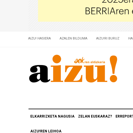
AIZU! HASIERA
AZALEN BILDUMA
AIZU!RI BURUZ
HA
ELKARRIZKETA NAGUSIA
ZELAN EUSKARAZ?
ERREPOR
AIZU!REN LEIHOA