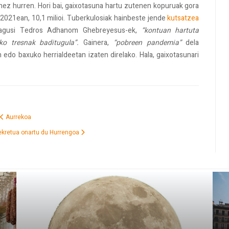
renez hurren. Hori bai, gaixotasuna hartu zutenen kopuruak gora
i; 2021ean, 10,1 milioi. Tuberkulosiak hainbeste jende
kutsatzea
 nagusi Tedros Adhanom Ghebreyesus-ek,
“kontuan hartuta
ko tresnak baditugula”.
Gainera,
“pobreen pandemia”
dela
edo baxuko herrialdeetan izaten direlako. Hala, gaixotasunari
Aurrekoa
ekretua onartu du
Hurrengoa