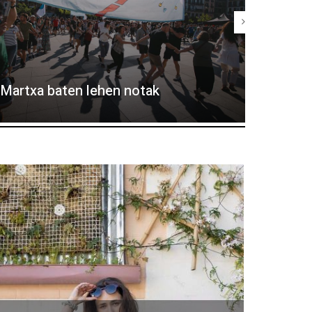
Eguzki-
Martxa baten lehen notak
Elhuyar