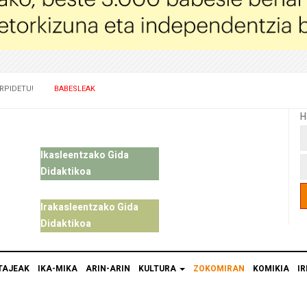
RPIDETU!
BABESLEAK
H
Ikasleentzako Gida
Didaktikoa
Irakasleentzako Gida
Didaktikoa
TAJEAK
IKA-MIKA
ARIN-ARIN
KULTURA
ZOKOMIRAN
KOMIKIA
IR