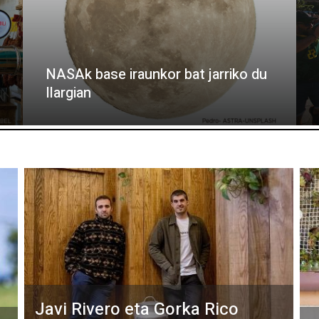
NASAk base iraunkor bat jarriko du
Ilargian
Javi Rivero eta Gorka Rico