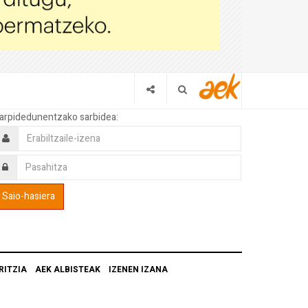
arpidedunentzako sarbidea:
RITZIA
AEK ALBISTEAK
IZENEN IZANA