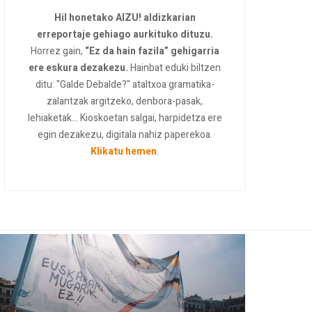
Hil honetako AIZU! aldizkarian
erreportaje gehiago aurkituko dituzu.
Horrez gain,
“Ez da hain fazila” gehigarria
ere eskura dezakezu.
Hainbat eduki biltzen
ditu: "Galde Debalde?" ataltxoa gramatika-
zalantzak argitzeko, denbora-pasak,
lehiaketak... Kioskoetan salgai, harpidetza ere
egin dezakezu, digitala nahiz paperekoa.
Klikatu hemen
.