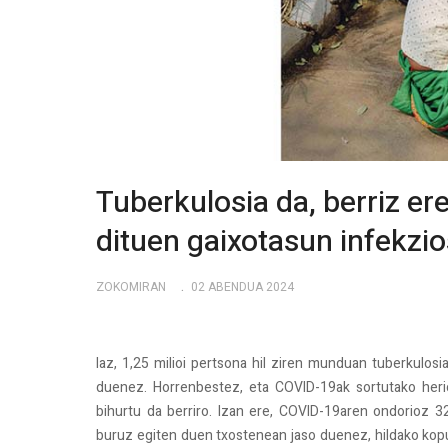
Tuberkulosia da, berriz er
dituen gaixotasun infekzi
ZOKOMIRAN
02 ABENDUA 2024
Iaz, 1,25 milioi pertsona hil ziren munduan tuberkulo
duenez. Horrenbestez, eta COVID-19ak sortutako herio
bihurtu da berriro. Izan ere, COVID-19aren ondorioz 3
buruz egiten duen txostenean jaso duenez, hildako ko