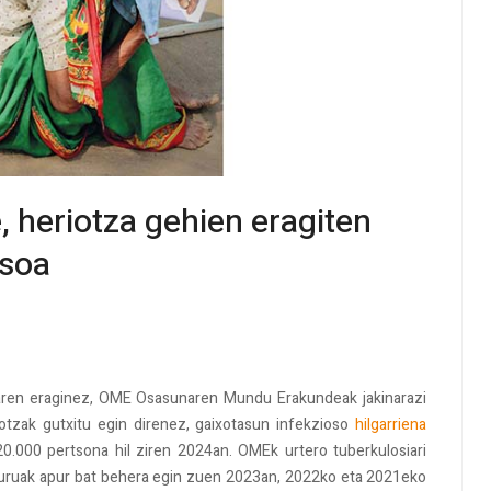
e, heriotza gehien eragiten
osoa
siaren eraginez, OME Osasunaren Mundu Erakundeak jakinarazi
tzak gutxitu egin direnez, gaixotasun infekzioso
hilgarriena
20.000 pertsona hil ziren 2024an. OMEk urtero tuberkulosiari
puruak apur bat behera egin zuen 2023an, 2022ko eta 2021eko