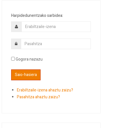
Harpidedunentzako sarbidea:
Gogora nazazu
Erabiltzaile-izena ahaztu zaizu?
Pasahitza ahaztu zaizu?