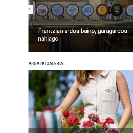
Frantzian ardoa baino, garagardoa
nahiago
ARGAZKI GALERIA