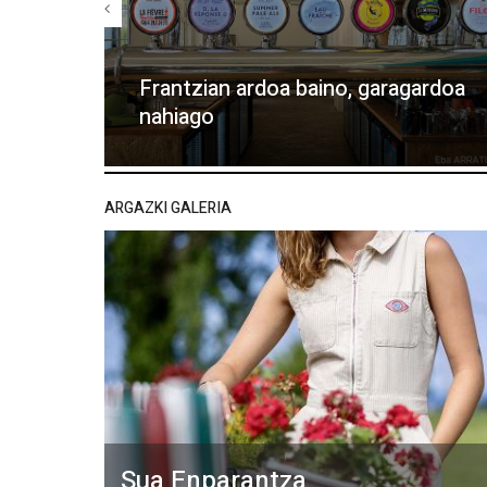
Frantzian ardoa baino, garagardoa
nahiago
ARGAZKI GALERIA
Sua Enparantza