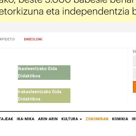
RPIDETU!
BABESLEAK
H
Ikasleentzako Gida
Didaktikoa
Irakasleentzako Gida
Didaktikoa
TAJEAK
IKA-MIKA
ARIN-ARIN
KULTURA
ZOKOMIRAN
KOMIKIA
IR