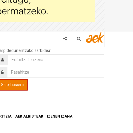
arpidedunentzako sarbidea:
RITZIA
AEK ALBISTEAK
IZENEN IZANA