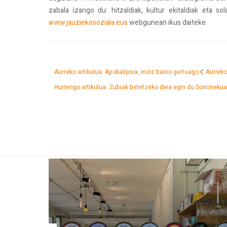
zabala izango du: hitzaldiak, kultur ekitaldiak eta s
www.jauziekosoziala.eus
webgunean ikus daiteke.
Aurreko artikulua: Apokalipsia, inoiz baino gertuago
Aurrek
Hurrengo artikulua: Zubiak betetzeko deia egin du Sorione