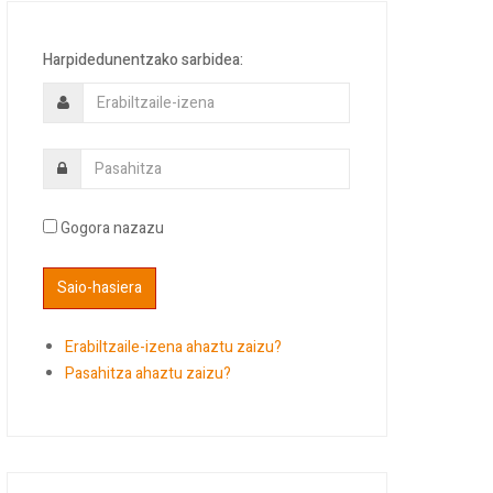
Harpidedunentzako sarbidea:
Gogora nazazu
Erabiltzaile-izena ahaztu zaizu?
Pasahitza ahaztu zaizu?