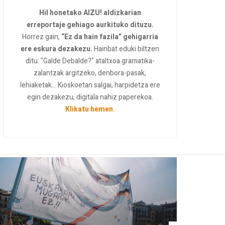
Hil honetako AIZU! aldizkarian
erreportaje gehiago aurkituko dituzu.
Horrez gain,
“Ez da hain fazila” gehigarria
ere eskura dezakezu.
Hainbat eduki biltzen
ditu: "Galde Debalde?" ataltxoa gramatika-
zalantzak argitzeko, denbora-pasak,
lehiaketak... Kioskoetan salgai, harpidetza ere
egin dezakezu, digitala nahiz paperekoa.
Klikatu hemen
.