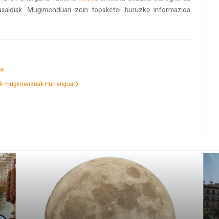
olasaldiak. Mugimenduari zein topaketei buruzko informazioa
oa
kuak mugimenduak
Hurrengoa