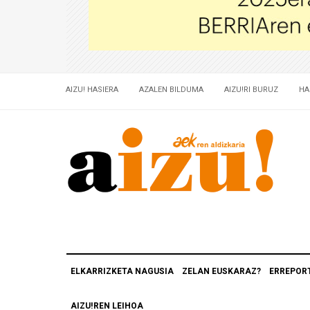
AIZU! HASIERA
AZALEN BILDUMA
AIZU!RI BURUZ
HA
ELKARRIZKETA NAGUSIA
ZELAN EUSKARAZ?
ERREPOR
AIZU!REN LEIHOA