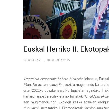
Euskal Herriko II. Ekotop
ZOKOMIRAN
28 OTSAILA 2025
Trantsizio ekosoziala hobeto bizitzeko
lelopean, Euskal
29an, Arrasaten. Jauzi Ekosoziala mugimendu kultural 
urte, 2022ko udazkenean, Portugaleten egindako I. E
hartan, hainbat eragilek eta norbanakok
“lurraldean ekol
zen mugimendu hori. Ekologia kezka sozialen erdigun
dugulako”.
Arrasateko II. Ekotopaketak
“ekologismo ber