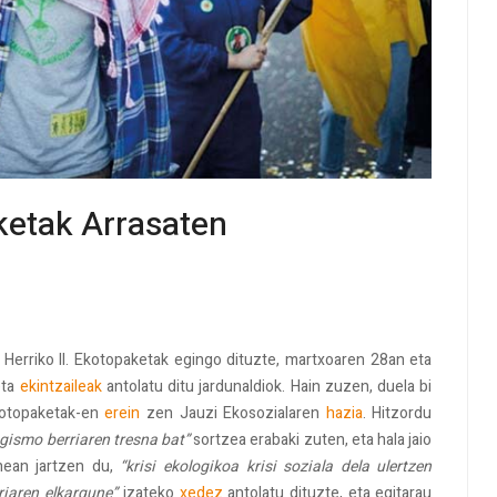
aketak Arrasaten
 Herriko II. Ekotopaketak egingo dituzte, martxoaren 28an eta
eta
ekintzaileak
antolatu ditu jardunaldiok. Hain zuzen, duela bi
kotopaketak-en
erein
zen Jauzi Ekosozialaren
hazia
. Hitzordu
ogismo berriaren tresna bat”
sortzea erabaki zuten, eta hala jaio
ean jartzen du,
“krisi ekologikoa krisi soziala dela ulertzen
riaren elkargune”
izateko
xedez
antolatu dituzte, eta egitarau