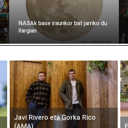
NASAk base iraunkor bat jarriko du
Ilargian
Javi Rivero eta Gorka Rico
(AMA)
E