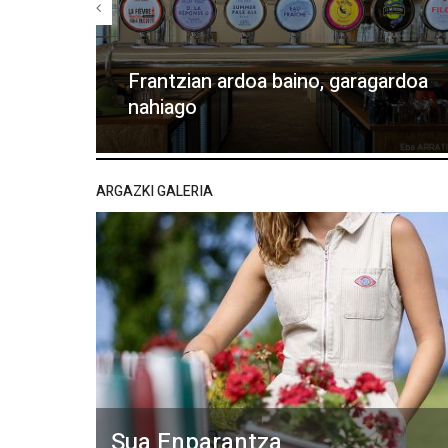
Frantzian ardoa baino, garagardoa
nahiago
ARGAZKI GALERIA
Sua Enparantza