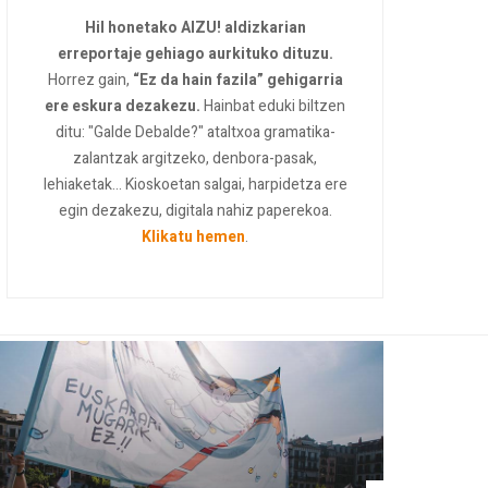
Hil honetako AIZU! aldizkarian
erreportaje gehiago aurkituko dituzu.
Horrez gain,
“Ez da hain fazila” gehigarria
ere eskura dezakezu.
Hainbat eduki biltzen
ditu: "Galde Debalde?" ataltxoa gramatika-
zalantzak argitzeko, denbora-pasak,
lehiaketak... Kioskoetan salgai, harpidetza ere
egin dezakezu, digitala nahiz paperekoa.
Klikatu hemen
.