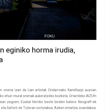
n eginiko horma irudia,
a
n onena izan da Lian artistak Ondarroako Kamiñazpi auzoan
ko ehun mural onenak aukeratzeko bozketa. Urtarrileko AIZU!n
ean zegoen, Euskal Herriko beste birekin batera: Nexgraff-ek
 eta Safont-ek Tuteran sortutakoa. Azken emaitza, esandakoa: