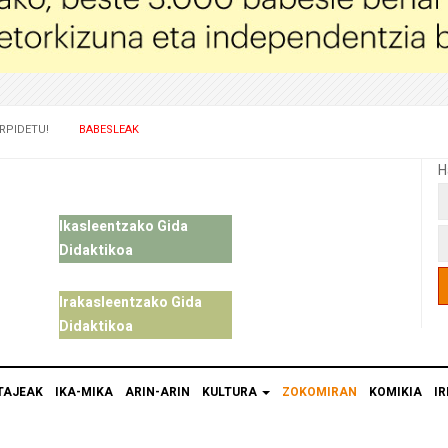
RPIDETU!
BABESLEAK
H
Ikasleentzako Gida
Didaktikoa
Irakasleentzako Gida
Didaktikoa
TAJEAK
IKA-MIKA
ARIN-ARIN
KULTURA
ZOKOMIRAN
KOMIKIA
IR