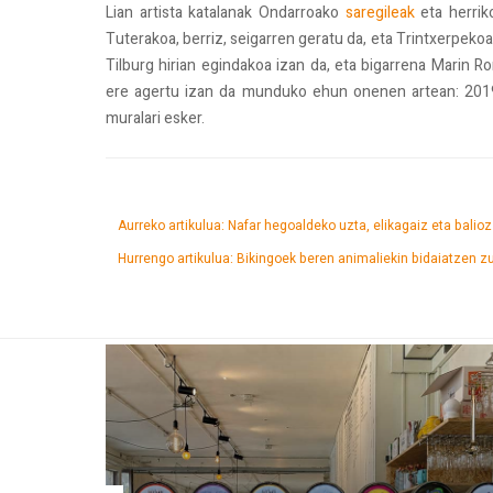
Lian artista katalanak Ondarroako
saregileak
eta herrik
Tuterakoa, berriz, seigarren geratu da, eta Trintxerpeko
Tilburg hirian egindakoa izan da, eta bigarrena Marin 
ere agertu izan da munduko ehun onenen artean: 2019
muralari esker.
Aurreko artikulua: Nafar hegoaldeko uzta, elikagaiz eta balio
Hurrengo artikulua: Bikingoek beren animaliekin bidaiatzen 