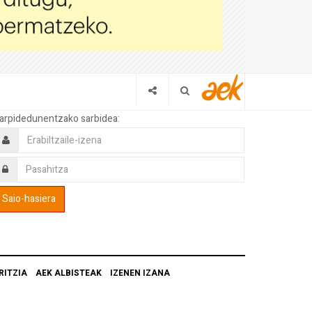
arpidedunentzako sarbidea:
RITZIA
AEK ALBISTEAK
IZENEN IZANA