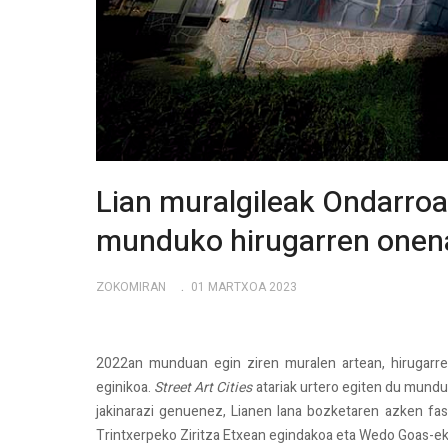
Lian muralgileak Ondarroa
munduko hirugarren onen
ZOKOMIRAN
01 MARTXOA 2023
2022an munduan egin ziren muralen artean, hirugarre
eginikoa.
Street Art Cities
atariak urtero egiten du mundu
jakinarazi genuenez, Lianen lana bozketaren azken fas
Trintxerpeko Ziritza Etxean egindakoa eta Wedo Goas-ek