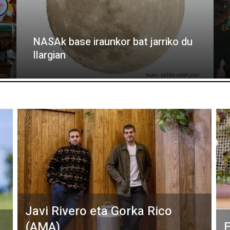
NASAk base iraunkor bat jarriko du
Ilargian
Javi Rivero eta Gorka Rico
(AMA)
E