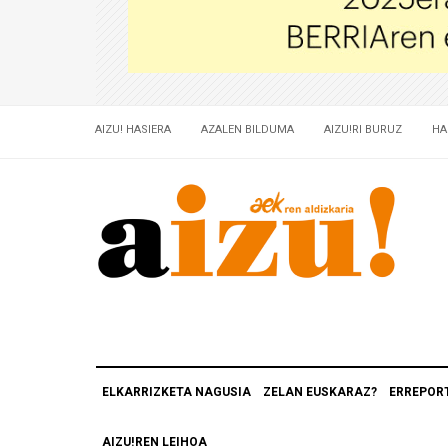
AIZU! HASIERA
AZALEN BILDUMA
AIZU!RI BURUZ
HA
ELKARRIZKETA NAGUSIA
ZELAN EUSKARAZ?
ERREPOR
AIZU!REN LEIHOA