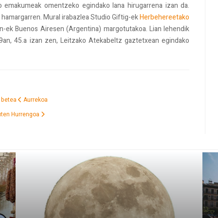
o emakumeak omentzeko egindako lana hirugarrena izan da.
a hamargarren. Mural irabazlea Studio Giftig-ek
Herbehereetako
Ron-ek Buenos Airesen (Argentina) margotutakoa. Lian lehendik
an, 45.a izan zen, Leitzako Atekabeltz gaztetxean egindako
z betea
Aurrekoa
zuten
Hurrengoa