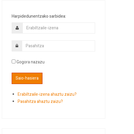
Harpidedunentzako sarbidea:
Gogora nazazu
Erabiltzaile-izena ahaztu zaizu?
Pasahitza ahaztu zaizu?