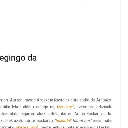
egingo da
ion. Aurten, hango Aresketa ikastolak antolatuko du Arabako
2
eetako lekua aldatu egingo da;
izan ere
, azken lau edizioak
 ikastolak seigarren aldiz antolatuko du Araba Euskaraz, eta
6
zaileek azaldu dute euskarari
“
bulkada
handi bat”
eman nahi
7
rpizteko.
Horrez gain
, beste helburu batzuk ere baditu festak.