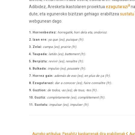
8
Adibidez, Aresketa ikastolaren proiektua
ezagutarazi
na
dute, eta eguneroko bizitzan gehiago erabiltzea
sustatu
webgunean dago.
1. Horrenbestez:
horregatik, hori dela eta, ondorioz.
2. Izan ere:
ya que (es), puisque (fr).
3. Zelai:
campa (es), prairie (fr).
4. Taupada:
latido (es), battement (fr).
5. Berpiztu:
revivir (es), renaître (fr).
6. Bulkada:
impulso (es), poussée (fr).
7. Horrez gain:
además de eso (es), en plus de ça (fr).
8. Ezagutarazi:
dar a conocer (es), faire connaître (fr).
9. Guztion:
de todos, -as (es), de tous, -tes (fr).
10. Guztiz:
completamente (es), complètement (fr).
11. Sustatu:
impulsar (es), impulser (fr).
Aurreko artikulua: Pasahitz kaskarrenak dira erabilienak
Aur