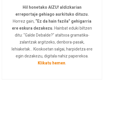
Hil honetako AIZU! aldizkarian
erreportaje gehiago aurkituko dituzu.
Horrez gain,
“Ez da hain fazila” gehigarria
ere eskura dezakezu.
Hainbat eduki biltzen
ditu: "Galde Debalde?" ataltxoa gramatika-
zalantzak argitzeko, denbora-pasak,
lehiaketak... Kioskoetan salgai, harpidetza ere
egin dezakezu, digitala nahiz paperekoa.
Klikatu hemen
.