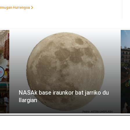
 Urmugan
Hurrengoa
NASAk base iraunkor bat jarriko du
Ilargian