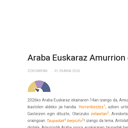
Araba Euskaraz Amurrion 
ZOKOMIRAN
01 EKAINA 2026
2026ko Araba Euskaraz ekainaren 14an izango da, Amurr
1
ikastolen aldeko jai handia.
Horrenbestez
, azken urt
3
Gasteizen egin dituzte, Olarizuko
zelaietan
. Aresketa
4
5
oraingoan
Taupadak
berpiztu
!
izango da lema. Antolat
diotela, Amurriotik Araba osora, euskararen taupadak be