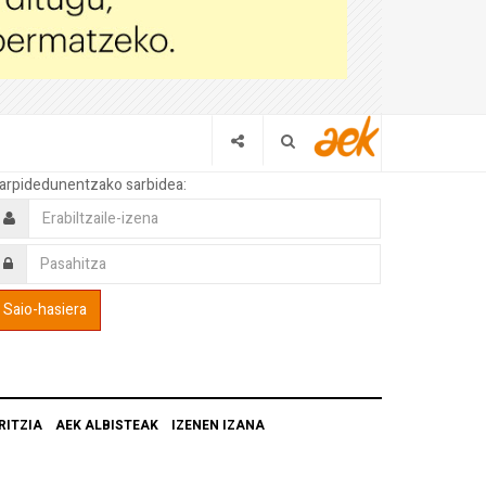
arpidedunentzako sarbidea:
RITZIA
AEK ALBISTEAK
IZENEN IZANA