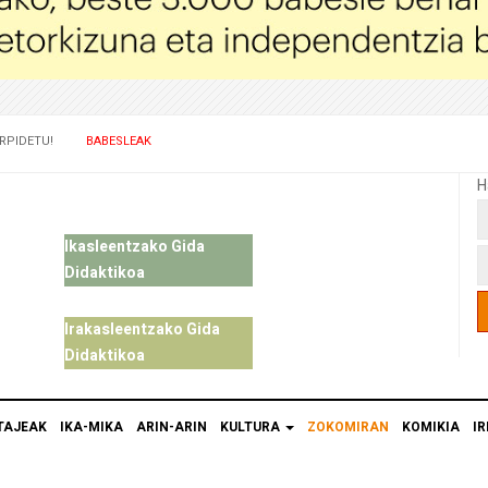
RPIDETU!
BABESLEAK
H
Ikasleentzako Gida
Didaktikoa
Irakasleentzako Gida
Didaktikoa
TAJEAK
IKA-MIKA
ARIN-ARIN
KULTURA
ZOKOMIRAN
KOMIKIA
IR