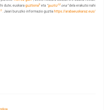
9
10
hi dute; euskara
guztiona
eta
“
guztiz
ona”
dela erakutsi nahi
11
. Jaiari buruzko informazio guztia
https://arabaeuskaraz.eus/
rekoa