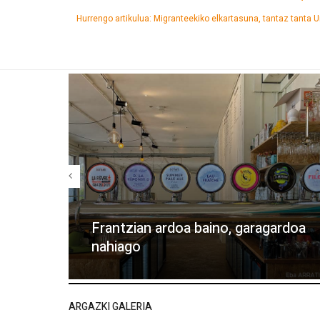
Hurrengo artikulua: Migranteekiko elkartasuna, tantaz tanta
Frantzian ardoa baino, garagardoa
nahiago
ARGAZKI GALERIA