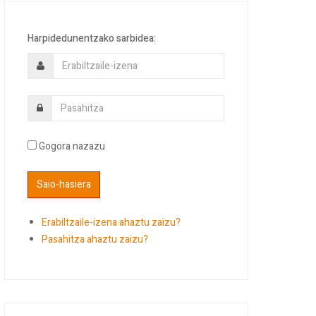
Harpidedunentzako sarbidea:
Gogora nazazu
Erabiltzaile-izena ahaztu zaizu?
Pasahitza ahaztu zaizu?