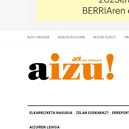
AIZU! HASIERA
AZALEN BILDUMA
AIZU!RI BURUZ
HA
ELKARRIZKETA NAGUSIA
ZELAN EUSKARAZ?
ERREPOR
AIZU!REN LEIHOA