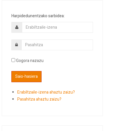
Harpidedunentzako sarbidea:
Gogora nazazu
Erabiltzaile-izena ahaztu zaizu?
Pasahitza ahaztu zaizu?