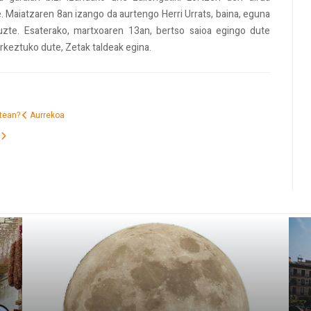
. Maiatzaren 8an izango da aurtengo Herri Urrats, baina, eguna
dituzte. Esaterako, martxoaren 13an, bertso saioa egingo dute
rkeztuko dute, Zetak taldeak egina.
rtean?
Aurrekoa