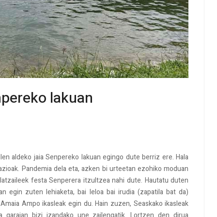
enpereko lakuan
tolen aldeko jaia Senpereko lakuan egingo dute berriz ere. Hala
razioak. Pandemia dela eta, azken bi urteetan ezohiko moduan
olatzaileek festa Senperera itzultzea nahi dute. Hautatu duten
n egin zuten lehiaketa, bai leloa bai irudia (zapatila bat da)
o Amaia Ampo ikasleak egin du. Hain zuzen, Seaskako ikasleak
 garaian bizi izandako une zailengatik. Lortzen den dirua