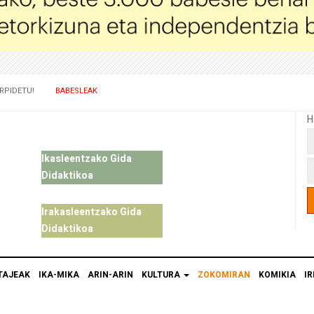
RPIDETU!
BABESLEAK
H
Ikasleentzako Gida
Didaktikoa
Irakasleentzako Gida
Didaktikoa
TAJEAK
IKA-MIKA
ARIN-ARIN
KULTURA
ZOKOMIRAN
KOMIKIA
IR