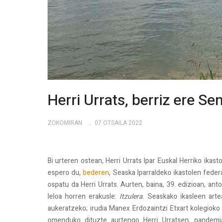
Herri Urrats, berriz ere S
ZOKOMIRAN
07 OTSAILA 2022
Bi urteren ostean, Herri Urrats Ipar Euskal Herriko ikas
espero du,
bederen
, Seaska Iparraldeko ikastolen fede
ospatu da Herri Urrats. Aurten, baina, 39. edizioan, ant
leloa horren erakusle:
Itzulera
. Seaskako ikasleen artea
aukeratzeko; irudia Manex Erdozaintzi Etxart kolegiok
omenduko dituzte aurtengo Herri Urratsen, pandemia