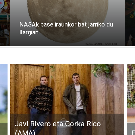
NASAk base iraunkor bat jarriko du
Ilargian
Javi Rivero eta Gorka Rico
(AMA)
E