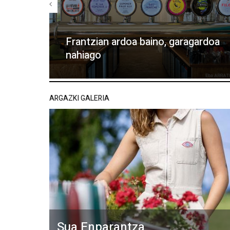
Frantzian ardoa baino, garagardoa
nahiago
ARGAZKI GALERIA
Sua Enparantza