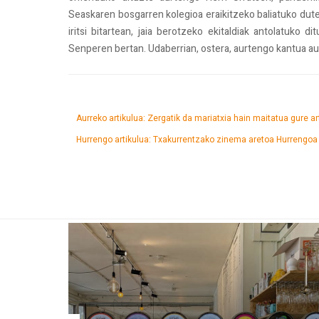
Seaskaren bosgarren kolegioa eraikitzeko baliatuko dute
iritsi bitartean, jaia berotzeko ekitaldiak antolatuko 
Senperen bertan. Udaberrian, ostera, aurtengo kantua au
Aurreko artikulua: Zergatik da mariatxia hain maitatua gure a
Hurrengo artikulua: Txakurrentzako zinema aretoa
Hurrengoa