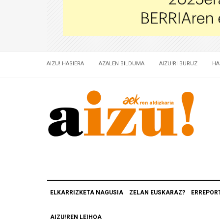
AIZU! HASIERA
AZALEN BILDUMA
AIZU!RI BURUZ
HA
ELKARRIZKETA NAGUSIA
ZELAN EUSKARAZ?
ERREPOR
AIZU!REN LEIHOA