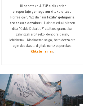
Hil honetako AIZU! aldizkarian
erreportaje gehiago aurkituko dituzu.
Horrez gain,
“Ez da hain fazila” gehigarria
ere eskura dezakezu.
Hainbat eduki biltzen
ditu: "Galde Debalde?" ataltxoa gramatika-
zalantzak argitzeko, denbora-pasak,
lehiaketak... Kioskoetan salgai, harpidetza ere
egin dezakezu, digitala nahiz paperekoa.
Klikatu hemen
.