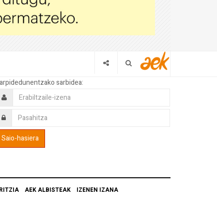
arpidedunentzako sarbidea:
RITZIA
AEK ALBISTEAK
IZENEN IZANA